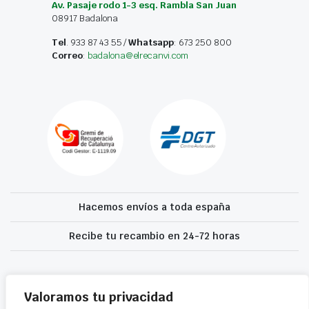
Av. Pasaje rodo 1-3 esq. Rambla San Juan
08917 Badalona
Tel
. 933 87 43 55 /
Whatsapp
: 673 250 800
Correo
:
badalona@elrecanvi.com
Hacemos envíos a toda españa
Recibe tu recambio en 24-72 horas
Desguaces El Recanvi 2026 ©
Condiciones generales
·
Declaración de
accesibilidad
Valoramos tu privacidad