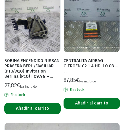
BOBINA ENCENDIDO NISSAN
CENTRALITA AIRBAG
PRIMERA BERL./FAMILIAR
CITROEN C2 1.4 HDi | 0.03 –
(P10/W10) Invitation
…
Berlina (P10) | 09.96 – …
87,85
€
Iva incluido
27,82
€
Iva incluido
En stock
En stock
Añadir al carrito
Añadir al carrito