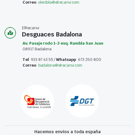
Correo
:
olerdola@elrecanvi.com
ElRecanvi
Desguaces Badalona
Av. Pasaje rodo 1-3 esq. Rambla San Juan
08917 Badalona
Tel
. 933 87 43 55 /
Whatsapp
: 673 250 800
Correo
:
badalona@elrecanvi.com
Hacemos envíos a toda españa