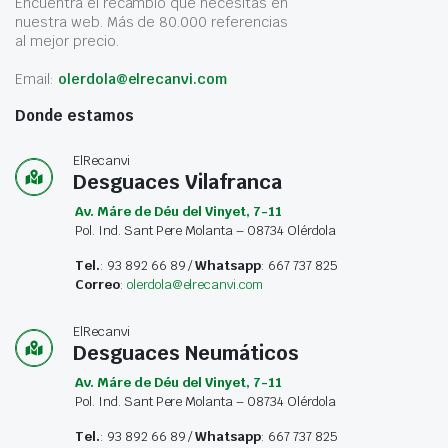
Encuentra el recambio que necesitas en
nuestra web. Más de 80.000 referencias
al mejor precio.
Email:
olerdola@elrecanvi.com
Donde estamos
ElRecanvi
Desguaces Vilafranca
Av. Máre de Déu del Vinyet, 7-11
Pol. Ind. Sant Pere Molanta – 08734 Olérdola
Tel.
: 93 892 66 89 /
Whatsapp
: 667 737 825
Correo
:
olerdola@elrecanvi.com
ElRecanvi
Desguaces Neumáticos
Av. Máre de Déu del Vinyet, 7-11
Pol. Ind. Sant Pere Molanta – 08734 Olérdola
Tel.
: 93 892 66 89 /
Whatsapp
: 667 737 825