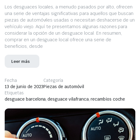
Los desguaces locales, a menudo pasados por alto, ofrecen
una serie de ventajas significativas para aquellos que buscan
piezas de automóviles usadas o necesitan deshacerse de un
vehículo viejo. Aquí te presentamos algunas razones para
considerar la opción de un desguace local: En resumen,
comprar en un desguace local ofrece una serie de
beneficios, desde
Leer más
Fecha
Categoría
13 de junio de 2023
Piezas de automóvil
Etiquetas
desguace barcelona
,
desguace vilafranca
,
recambios coche