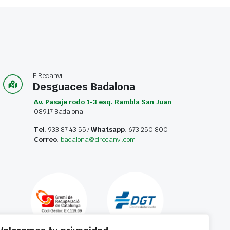
ElRecanvi
Desguaces Badalona
Av. Pasaje rodo 1-3 esq. Rambla San Juan
08917 Badalona
Tel
. 933 87 43 55 /
Whatsapp
: 673 250 800
Correo
:
badalona@elrecanvi.com