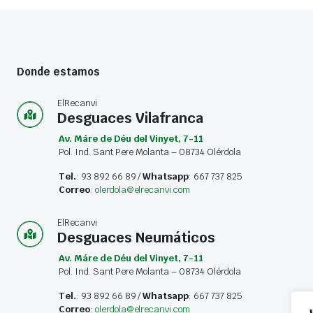
Donde estamos
ElRecanvi
Desguaces Vilafranca
Av. Máre de Déu del Vinyet, 7-11
Pol. Ind. Sant Pere Molanta – 08734 Olérdola
Tel.
: 93 892 66 89 /
Whatsapp
: 667 737 825
Correo
:
olerdola@elrecanvi.com
ElRecanvi
Desguaces Neumáticos
Av. Máre de Déu del Vinyet, 7-11
Pol. Ind. Sant Pere Molanta – 08734 Olérdola
Tel.
: 93 892 66 89 /
Whatsapp
: 667 737 825
Correo
:
olerdola@elrecanvi.com