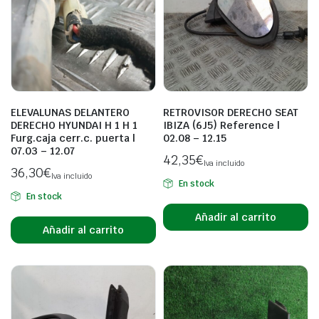
ELEVALUNAS DELANTERO
RETROVISOR DERECHO SEAT
DERECHO HYUNDAI H 1 H 1
IBIZA (6J5) Reference |
Furg.caja cerr.c. puerta |
02.08 – 12.15
07.03 – 12.07
42,35
€
Iva incluido
36,30
€
Iva incluido
En stock
En stock
Añadir al carrito
Añadir al carrito