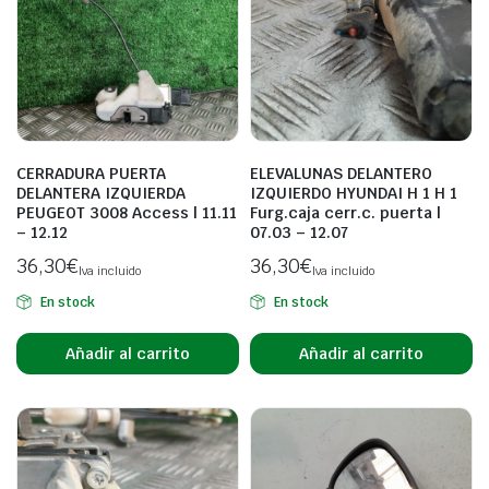
CERRADURA PUERTA
ELEVALUNAS DELANTERO
DELANTERA IZQUIERDA
IZQUIERDO HYUNDAI H 1 H 1
PEUGEOT 3008 Access | 11.11
Furg.caja cerr.c. puerta |
– 12.12
07.03 – 12.07
36,30
€
36,30
€
Iva incluido
Iva incluido
En stock
En stock
Añadir al carrito
Añadir al carrito