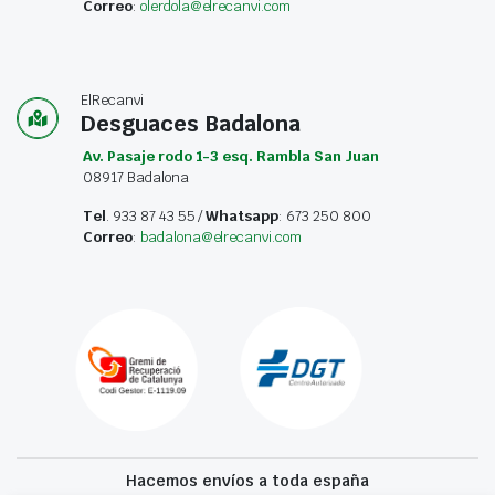
Correo
:
olerdola@elrecanvi.com
ElRecanvi
Desguaces Badalona
Av. Pasaje rodo 1-3 esq. Rambla San Juan
08917 Badalona
Tel
. 933 87 43 55 /
Whatsapp
: 673 250 800
Correo
:
badalona@elrecanvi.com
Hacemos envíos a toda españa