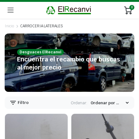
0
Inicio
CARROCERIA LATERALES
Desguaces ElRecanvi
Encuentra el recambio que buscas
al mejor precio
Filtro
Ordenar: