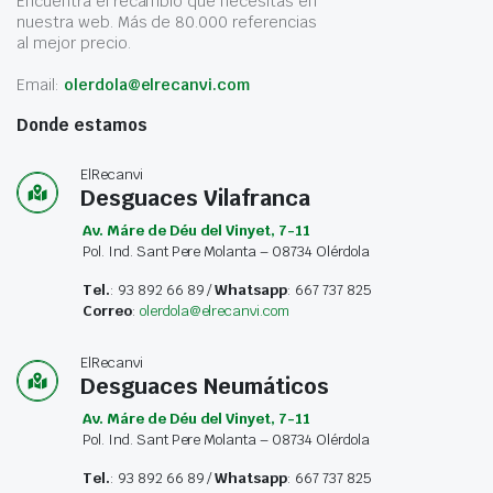
Encuentra el recambio que necesitas en
nuestra web. Más de 80.000 referencias
al mejor precio.
Email:
olerdola@elrecanvi.com
Donde estamos
ElRecanvi
Desguaces Vilafranca
Av. Máre de Déu del Vinyet, 7-11
Pol. Ind. Sant Pere Molanta – 08734 Olérdola
Tel.
: 93 892 66 89 /
Whatsapp
: 667 737 825
Correo
:
olerdola@elrecanvi.com
ElRecanvi
Desguaces Neumáticos
Av. Máre de Déu del Vinyet, 7-11
Pol. Ind. Sant Pere Molanta – 08734 Olérdola
Tel.
: 93 892 66 89 /
Whatsapp
: 667 737 825