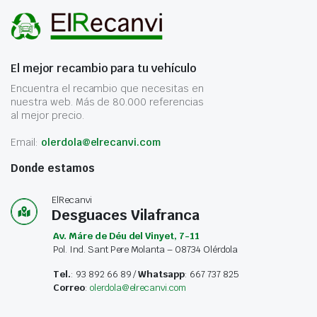
El mejor recambio para tu vehículo
Encuentra el recambio que necesitas en
nuestra web. Más de 80.000 referencias
al mejor precio.
Email:
olerdola@elrecanvi.com
Donde estamos
ElRecanvi
Desguaces Vilafranca
Av. Máre de Déu del Vinyet, 7-11
Pol. Ind. Sant Pere Molanta – 08734 Olérdola
Tel.
: 93 892 66 89 /
Whatsapp
: 667 737 825
Correo
:
olerdola@elrecanvi.com