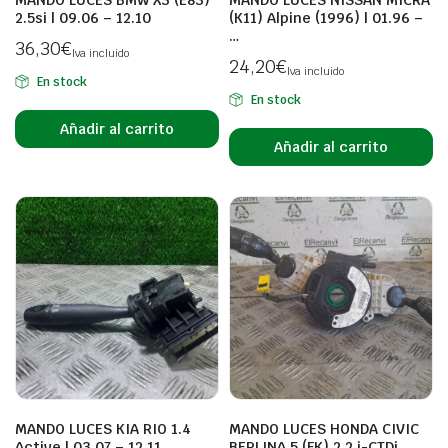
MANDO LUCES BMW X3 (E83)
MANDO LUCES NISSAN MICRA
2.5si | 09.06 – 12.10
(K11) Alpine (1996) | 01.96 –
…
36,30
€
Iva incluido
24,20
€
Iva incluido
En stock
En stock
Añadir al carrito
Añadir al carrito
MANDO LUCES KIA RIO 1.4
MANDO LUCES HONDA CIVIC
Active | 03.07 – 12.11
BERLINA 5 (FK) 2.2 i-CTDi