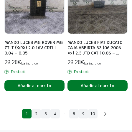
MANDO LUCES MG ROVER MG
MANDO LUCES FIAT DUCATO
ZT-T (X/RX) 2.0 16V CDTI |
CAJA ABEIRTA 33 (06.2006
0.04 – 0.05
=>) 2.3 JTD CAT | 0.06 – …
29,28
€
29,28
€
Iva incluido
Iva incluido
En stock
En stock
Añadir al carrito
Añadir al carrito
…
1
2
3
4
8
9
10