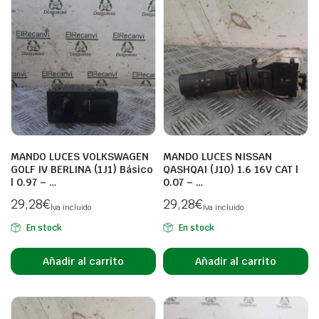
MANDO LUCES VOLKSWAGEN
MANDO LUCES NISSAN
GOLF IV BERLINA (1J1) Básico
QASHQAI (J10) 1.6 16V CAT |
| 0.97 – …
0.07 – …
29,28
€
29,28
€
Iva incluido
Iva incluido
En stock
En stock
Añadir al carrito
Añadir al carrito