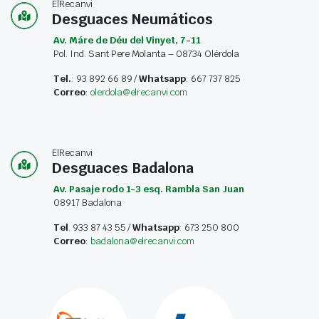
ElRecanvi
Desguaces Neumáticos
Av. Máre de Déu del Vinyet, 7-11
Pol. Ind. Sant Pere Molanta – 08734 Olérdola
Tel.
: 93 892 66 89 /
Whatsapp
: 667 737 825
Correo
:
olerdola@elrecanvi.com
ElRecanvi
Desguaces Badalona
Av. Pasaje rodo 1-3 esq. Rambla San Juan
08917 Badalona
Tel
. 933 87 43 55 /
Whatsapp
: 673 250 800
Correo
:
badalona@elrecanvi.com