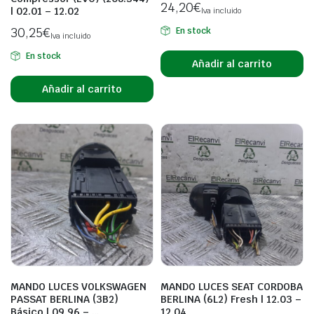
24,20
€
| 02.01 – 12.02
Iva incluido
30,25
€
En stock
Iva incluido
En stock
Añadir al carrito
Añadir al carrito
MANDO LUCES VOLKSWAGEN
MANDO LUCES SEAT CORDOBA
PASSAT BERLINA (3B2)
BERLINA (6L2) Fresh | 12.03 –
Básico | 09.96 – …
12.04