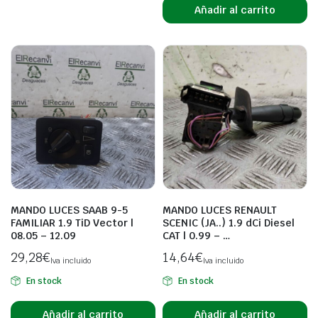
Añadir al carrito
MANDO LUCES SAAB 9-5
MANDO LUCES RENAULT
FAMILIAR 1.9 TiD Vector |
SCENIC (JA..) 1.9 dCi Diesel
08.05 – 12.09
CAT | 0.99 – …
29,28
€
14,64
€
Iva incluido
Iva incluido
En stock
En stock
Añadir al carrito
Añadir al carrito