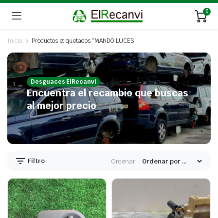
0
Inicio
Productos etiquetados “MANDO LUCES”
Desguaces ElRecanvi
Encuentra el recambio que buscas
al mejor precio
Filtro
Ordenar: