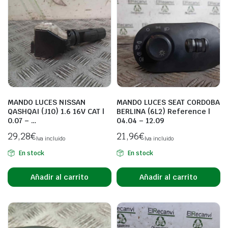
MANDO LUCES NISSAN
MANDO LUCES SEAT CORDOBA
QASHQAI (J10) 1.6 16V CAT |
BERLINA (6L2) Reference |
0.07 – …
04.04 – 12.09
29,28
€
21,96
€
Iva incluido
Iva incluido
En stock
En stock
Añadir al carrito
Añadir al carrito