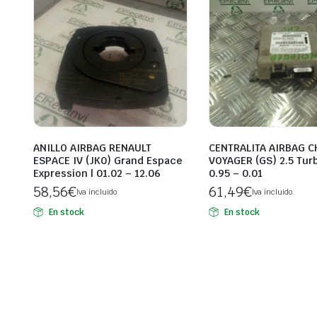
ANILLO AIRBAG RENAULT
CENTRALITA AIRBAG C
ESPACE IV (JK0) Grand Espace
VOYAGER (GS) 2.5 Turb
Expression | 01.02 – 12.06
0.95 – 0.01
58,56
€
61,49
€
Iva incluido
Iva incluido
En stock
En stock