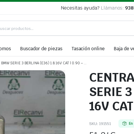
Necesitas ayuda?
Llámanos:
938
somos
Buscador de piezas
Tasación online
Baja de v
BMW SERIE 3 BERLINA (E36) 1.8 16V CAT | 0.90 – …
CENTRA
SERIE 3
16V CAT
SKU:
191551
En