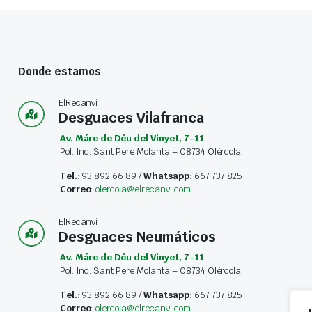
Donde estamos
ElRecanvi
Desguaces Vilafranca
Av. Máre de Déu del Vinyet, 7-11
Pol. Ind. Sant Pere Molanta – 08734 Olérdola
Tel.
: 93 892 66 89 /
Whatsapp
: 667 737 825
Correo
:
olerdola@elrecanvi.com
ElRecanvi
Desguaces Neumáticos
Av. Máre de Déu del Vinyet, 7-11
Pol. Ind. Sant Pere Molanta – 08734 Olérdola
Tel.
: 93 892 66 89 /
Whatsapp
: 667 737 825
Correo
:
olerdola@elrecanvi.com