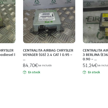
HRYSLER
CENTRALITA AIRBAG CHRYSLER
CENTRALITA AI
odiesel |
VOYAGER (GS) 2.4 CAT | 0.95 –
3 BERLINA (E36)
…
0.90 – …
84,70
€
51,24
€
Iva incluido
Iva inclu
En stock
En stock