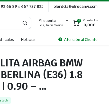
 92 66 89
o
667 737 825
olerdola@elrecanvi.com
0 productos
Mi cuenta
0
0,00
€
Hola, Inicia Sesión
ehículos
Noticias
Atención al Cliente
LITA AIRBAG BMW
 BERLINA (E36) 1.8
 | 0.90 – …
 stock