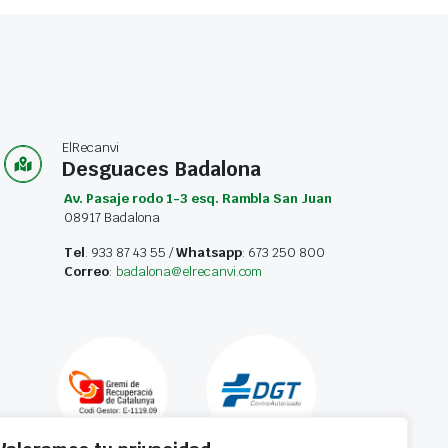
ElRecanvi
Desguaces Badalona
Av. Pasaje rodo 1-3 esq. Rambla San Juan
08917 Badalona
Tel
. 933 87 43 55 /
Whatsapp
: 673 250 800
Correo
:
badalona@elrecanvi.com