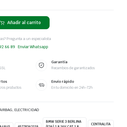
Añadir al carrito
as? Pregunta a un especialista
 92 66 89
Enviar Whatsapp
Garantía
 SSL
Recambios de garantizados
rtos
Envío rápido
ros productos
En tu domicilio en 24h-72h
,
 AIRBAG
ELECTRICIDAD
BMW SERIE 3 BERLINA
CENTRALITA
64845
65778362119
(E36) 1.8 16V CAT 1.8