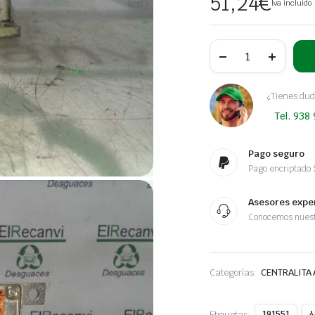
51,24
€
Iva incluido
CENTRALITA
AIRBAG
BMW
SERIE
3
¿Tienes dud
BERLINA
Tel. 938
(E36)
1.8
16V
CAT
Pago seguro
|
Pago encriptado
0.90
-
...
Asesores expe
cantidad
Conocemos nuest
Categorías:
CENTRALITA
Etiquetas:
191551
4