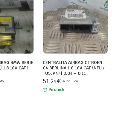
RBAG BMW SERIE
CENTRALITA AIRBAG CITROEN
 1.8 16V CAT |
C4 BERLINA 1.6 16V CAT (NFU /
TU5JP4) | 0.04 – 0.11
51,24
€
ido
Iva incluido
En stock