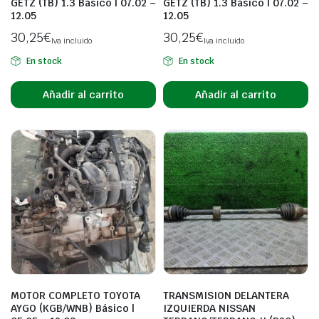
GETZ (TB) 1.3 Básico | 07.02 –
GETZ (TB) 1.3 Básico | 07.02 –
12.05
12.05
30,25
€
30,25
€
Iva incluido
Iva incluido
En stock
En stock
Añadir al carrito
Añadir al carrito
MOTOR COMPLETO TOYOTA
TRANSMISION DELANTERA
AYGO (KGB/WNB) Básico |
IZQUIERDA NISSAN