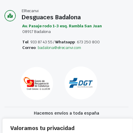
ElRecanvi
Desguaces Badalona
Av. Pasaje rodo 1-3 esq. Rambla San Juan
08917 Badalona
Tel
. 933 87 43 55 /
Whatsapp
: 673 250 800
Correo
:
badalona@elrecanvi.com
Hacemos envíos a toda españa
Recibe tu recambio en 24-72 horas
Valoramos tu privacidad