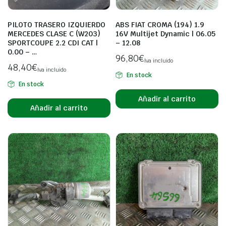
PILOTO TRASERO IZQUIERDO
ABS FIAT CROMA (194) 1.9
MERCEDES CLASE C (W203)
16V Multijet Dynamic | 06.05
SPORTCOUPE 2.2 CDI CAT |
– 12.08
0.00 – …
96,80
€
Iva incluido
48,40
€
Iva incluido
En stock
En stock
Añadir al carrito
Añadir al carrito