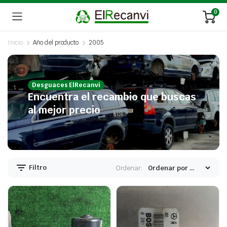
0
Inicio
Año del producto
2005
Desguaces ElRecanvi
Encuentra el recambio que buscas
al mejor precio
Filtro
Ordenar: