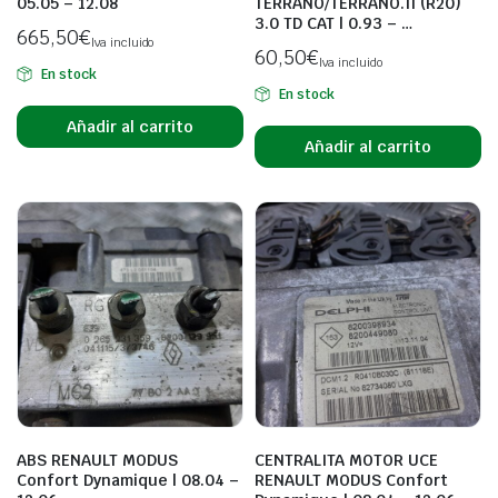
05.05 – 12.08
TERRANO/TERRANO.II (R20)
3.0 TD CAT | 0.93 – …
665,50
€
Iva incluido
60,50
€
Iva incluido
En stock
En stock
Añadir al carrito
Añadir al carrito
ABS RENAULT MODUS
CENTRALITA MOTOR UCE
Confort Dynamique | 08.04 –
RENAULT MODUS Confort