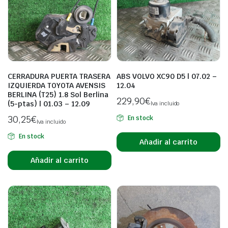
CERRADURA PUERTA TRASERA
ABS VOLVO XC90 D5 | 07.02 –
IZQUIERDA TOYOTA AVENSIS
12.04
BERLINA (T25) 1.8 Sol Berlina
229,90
€
(5-ptas) | 01.03 – 12.09
Iva incluido
30,25
€
En stock
Iva incluido
En stock
Añadir al carrito
Añadir al carrito