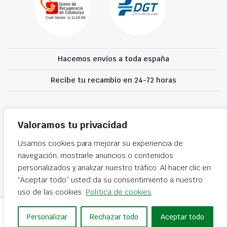
Hacemos envíos a toda españa
Recibe tu recambio en 24-72 horas
Desguaces El Recanvi 2026 ©
Condiciones generales
·
Declaración de
accesibilidad
Valoramos tu privacidad
Usamos cookies para mejorar su experiencia de
navegación, mostrarle anuncios o contenidos
personalizados y analizar nuestro tráfico. Al hacer clic en
“Aceptar todo” usted da su consentimiento a nuestro
uso de las cookies.
Política de cookies
MANDO
Personalizar
Rechazar todo
Aceptar todo
Añadir al carrito
LUCES