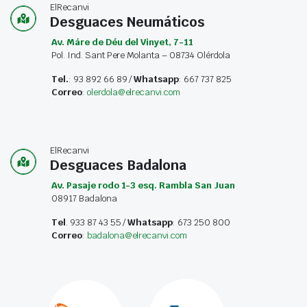
ElRecanvi
Desguaces Neumáticos
Av. Máre de Déu del Vinyet, 7-11
Pol. Ind. Sant Pere Molanta – 08734 Olérdola
Tel.
: 93 892 66 89 /
Whatsapp
: 667 737 825
Correo
:
olerdola@elrecanvi.com
ElRecanvi
Desguaces Badalona
Av. Pasaje rodo 1-3 esq. Rambla San Juan
08917 Badalona
Tel
. 933 87 43 55 /
Whatsapp
: 673 250 800
Correo
:
badalona@elrecanvi.com