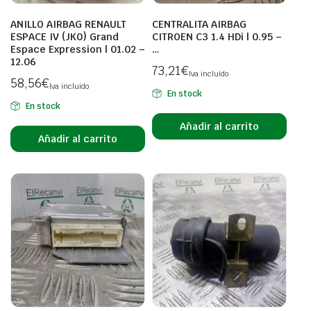
ANILLO AIRBAG RENAULT
CENTRALITA AIRBAG
ESPACE IV (JK0) Grand
CITROEN C3 1.4 HDi | 0.95 –
Espace Expression | 01.02 –
…
12.06
73,21
€
Iva incluido
58,56
€
Iva incluido
En stock
En stock
Añadir al carrito
Añadir al carrito