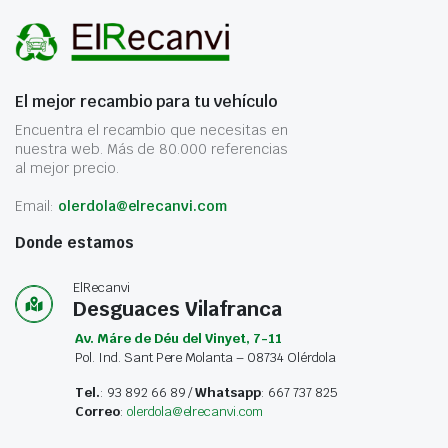
El mejor recambio para tu vehículo
Encuentra el recambio que necesitas en
nuestra web. Más de 80.000 referencias
al mejor precio.
Email:
olerdola@elrecanvi.com
Donde estamos
ElRecanvi
Desguaces Vilafranca
Av. Máre de Déu del Vinyet, 7-11
Pol. Ind. Sant Pere Molanta – 08734 Olérdola
Tel.
: 93 892 66 89 /
Whatsapp
: 667 737 825
Correo
:
olerdola@elrecanvi.com