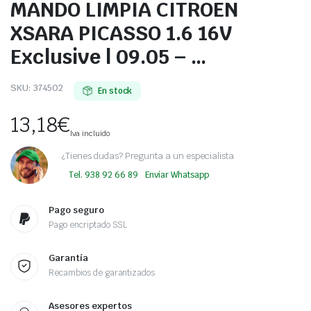
MANDO LIMPIA CITROEN
XSARA PICASSO 1.6 16V
Exclusive | 09.05 – …
SKU:
374502
En stock
13,18
€
Iva incluido
¿Tienes dudas? Pregunta a un especialista
Tel. 938 92 66 89
Enviar Whatsapp
Pago seguro
Pago encriptado SSL
Garantía
Recambios de garantizados
Asesores expertos