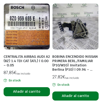
CENTRALITA AIRBAG AUDI A2
BOBINA ENCENDIDO NISSAN
(8Z) 1.4 TDI CAT (ATL) | 0.00
PRIMERA BERL./FAMILIAR
– 0.05
(P10/W10) Invitation
Berlina (P10) | 09.96 – …
87,85
€
Iva incluido
27,82
€
Iva incluido
En stock
En stock
Añadir al carrito
Añadir al carrito