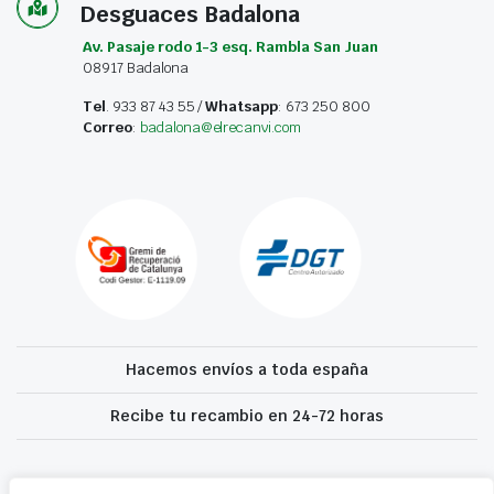
Desguaces Badalona
Av. Pasaje rodo 1-3 esq. Rambla San Juan
08917 Badalona
Tel
. 933 87 43 55 /
Whatsapp
: 673 250 800
Correo
:
badalona@elrecanvi.com
Hacemos envíos a toda españa
Recibe tu recambio en 24-72 horas
Desguaces El Recanvi 2026 ©
Condiciones generales
·
Declaración de