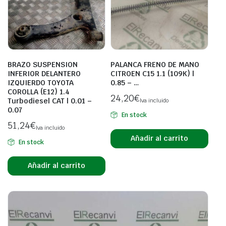
BRAZO SUSPENSION
PALANCA FRENO DE MANO
INFERIOR DELANTERO
CITROEN C15 1.1 (109K) |
IZQUIERDO TOYOTA
0.85 – …
COROLLA (E12) 1.4
24,20
€
Turbodiesel CAT | 0.01 –
Iva incluido
0.07
En stock
51,24
€
Iva incluido
Añadir al carrito
En stock
Añadir al carrito