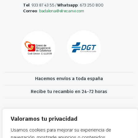
Tel
. 933 87 43 55 /
Whatsapp
: 673 250 800
Correo
:
badalona@elrecanvi.com
Hacemos envíos a toda españa
Recibe tu recambio en 24-72 horas
Desguaces El Recanvi 2026 ©
Condiciones generales
·
Declaración de
accesibilidad
Valoramos tu privacidad
Usamos cookies para mejorar su experiencia de
navegación, mostrarle anuncios o contenidos