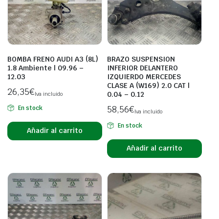
BOMBA FRENO AUDI A3 (8L)
BRAZO SUSPENSION
1.8 Ambiente | 09.96 –
INFERIOR DELANTERO
12.03
IZQUIERDO MERCEDES
CLASE A (W169) 2.0 CAT |
26,35
€
0.04 – 0.12
Iva incluido
58,56
€
En stock
Iva incluido
En stock
Añadir al carrito
Añadir al carrito