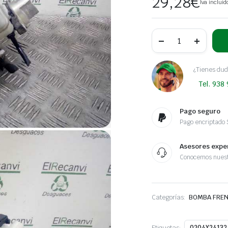
29,28
€
Iva incluid
BOMBA
FRENO
FORD
TRANSIT
CAJA
¿Tienes dud
CERRADA
Tel. 938
'06
2.2
TDCi
CAT
Pago seguro
|
Pago encriptado
0.06
-
...
Asesores expe
cantidad
Conocemos nuest
Categorías:
BOMBA FRE
Etiquetas:
0204Y24132