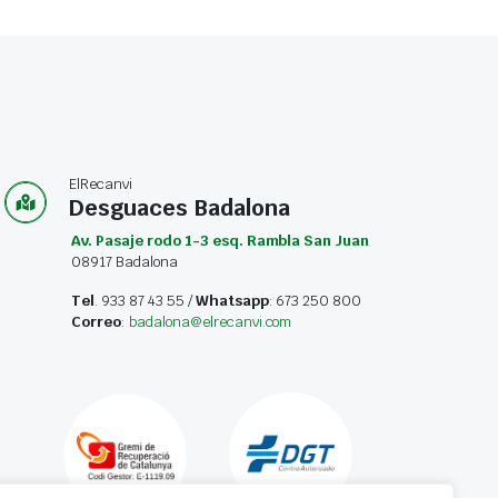
ElRecanvi
Desguaces Badalona
Av. Pasaje rodo 1-3 esq. Rambla San Juan
08917 Badalona
Tel
. 933 87 43 55 /
Whatsapp
: 673 250 800
Correo
:
badalona@elrecanvi.com