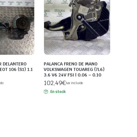
 DELANTERO
PALANCA FRENO DE MANO
OT 106 (S1) 1.1
VOLKSWAGEN TOUAREG (7L6)
3.6 V6 24V FSI | 0.06 – 0.10
102,49
€
ido
Iva incluido
En stock