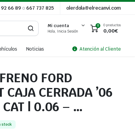
 92 66 89
o
667 737 825
olerdola@elrecanvi.com
0 productos
Mi cuenta
0
0,00
€
Hola, Inicia Sesión
ehículos
Noticias
Atención al Cliente
FRENO FORD
T CAJA CERRADA ’06
 CAT | 0.06 – …
n stock