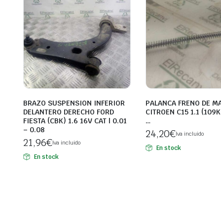
BRAZO SUSPENSION INFERIOR
PALANCA FRENO DE M
DELANTERO DERECHO FORD
CITROEN C15 1.1 (109K)
FIESTA (CBK) 1.6 16V CAT | 0.01
…
– 0.08
24,20
€
Iva incluido
21,96
€
Iva incluido
En stock
En stock