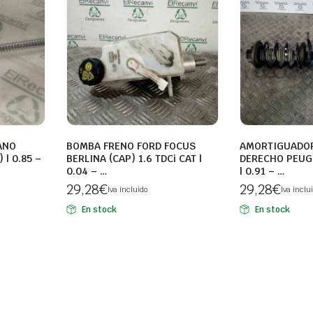
ANO
BOMBA FRENO FORD FOCUS
AMORTIGUADOR
 | 0.85 –
BERLINA (CAP) 1.6 TDCi CAT |
DERECHO PEUGE
0.04 – …
| 0.91 – …
29,28
€
29,28
€
Iva incluido
Iva inclu
En stock
En stock