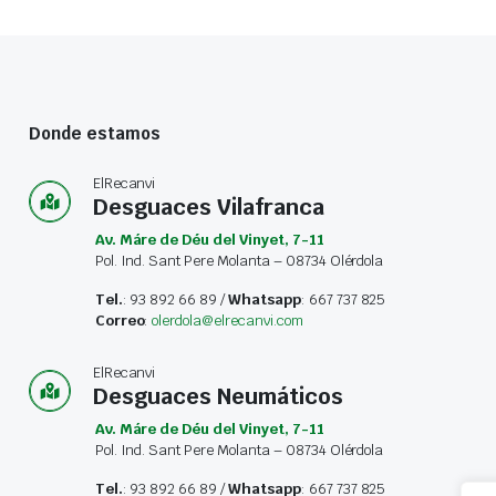
Donde estamos
ElRecanvi
Desguaces Vilafranca
Av. Máre de Déu del Vinyet, 7-11
Pol. Ind. Sant Pere Molanta – 08734 Olérdola
Tel.
: 93 892 66 89 /
Whatsapp
: 667 737 825
Correo
:
olerdola@elrecanvi.com
ElRecanvi
Desguaces Neumáticos
Av. Máre de Déu del Vinyet, 7-11
Pol. Ind. Sant Pere Molanta – 08734 Olérdola
Tel.
: 93 892 66 89 /
Whatsapp
: 667 737 825