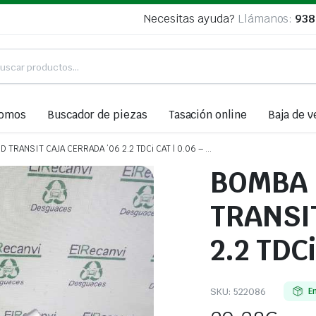
Necesitas ayuda?
Llámanos:
938
somos
Buscador de piezas
Tasación online
Baja de v
 TRANSIT CAJA CERRADA ’06 2.2 TDCi CAT | 0.06 – …
BOMBA 
TRANSI
2.2 TDCi
SKU:
522086
E