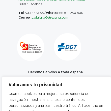
08917 Badalona
Tel
. 933 87 43 55 /
Whatsapp
: 673 250 800
Correo
:
badalona@elrecanvi.com
Hacemos envíos a toda españa
Recibe tu recambio en 24-72 horas
Valoramos tu privacidad
Usamos cookies para mejorar su experiencia de
Desguaces El Recanvi 2026 ©
Condiciones generales
·
Declaración de
navegación, mostrarle anuncios o contenidos
accesibilidad
personalizados y analizar nuestro tráfico. Al hacer clic en