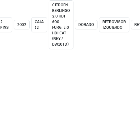
CITROEN
BERLINGO
2.0 HDI
2
CAJA
600
RETROVISOR
2002
DORADO
RH
PINS
12
FURG. 2.0
IZQUIERDO
HDI CAT
(RHY /
DW10TD)