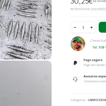
30,25
€
Iva incluid
RETROVISOR IZQUIERD
RETROVISOR
IZQUIERDO
CITROEN
BERLINGO
2.0
¿Tienes dud
HDi
Tel. 938
600
Furg.
|
10.02
Pago seguro
-
Pago encriptado
12.07
cantidad
Asesores expe
Conocemos nuest
Categorías:
CARROCERIA