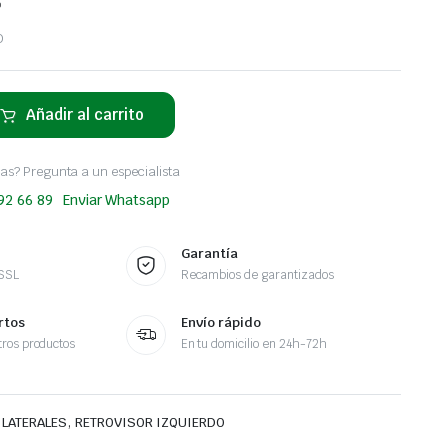
o
O
Añadir al carrito
as? Pregunta a un especialista
 92 66 89
Enviar Whatsapp
Garantía
 SSL
Recambios de garantizados
rtos
Envío rápido
ros productos
En tu domicilio en 24h-72h
,
 LATERALES
RETROVISOR IZQUIERDO