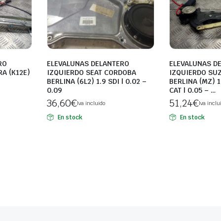
RO
ELEVALUNAS DELANTERO
ELEVALUNAS D
A (K12E)
IZQUIERDO SEAT CORDOBA
IZQUIERDO SUZ
BERLINA (6L2) 1.9 SDI | 0.02 –
BERLINA (MZ) 1
0.09
CAT | 0.05 – …
36,60
€
51,24
€
Iva incluido
Iva inclu
En stock
En stock