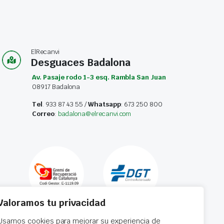
ElRecanvi
Desguaces Badalona
Av. Pasaje rodo 1-3 esq. Rambla San Juan
08917 Badalona
Tel
. 933 87 43 55 /
Whatsapp
: 673 250 800
Correo
:
badalona@elrecanvi.com
Valoramos tu privacidad
Usamos cookies para mejorar su experiencia de