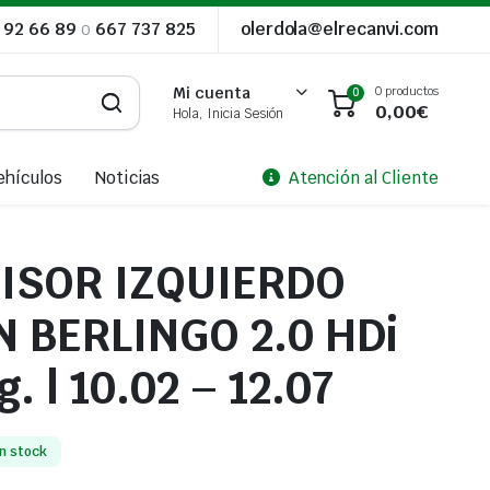
 92 66 89
o
667 737 825
olerdola@elrecanvi.com
0 productos
Mi cuenta
0
0,00
€
Hola, Inicia Sesión
ehículos
Noticias
Atención al Cliente
ISOR IZQUIERDO
N BERLINGO 2.0 HDi
. | 10.02 – 12.07
n stock