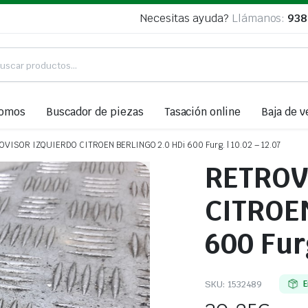
Necesitas ayuda?
Llámanos:
938
somos
Buscador de piezas
Tasación online
Baja de v
OVISOR IZQUIERDO CITROEN BERLINGO 2.0 HDi 600 Furg. | 10.02 – 12.07
RETROV
CITROE
600 Furg
SKU:
1532489
E