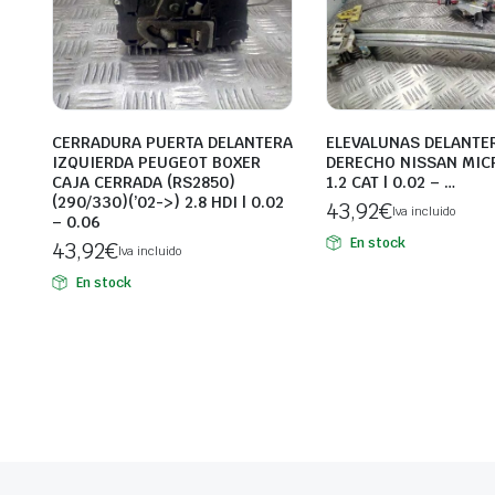
CERRADURA PUERTA DELANTERA
ELEVALUNAS DELANTE
IZQUIERDA PEUGEOT BOXER
DERECHO NISSAN MICR
CAJA CERRADA (RS2850)
1.2 CAT | 0.02 – …
(290/330)(’02->) 2.8 HDI | 0.02
43,92
€
Iva incluido
– 0.06
En stock
43,92
€
Iva incluido
En stock