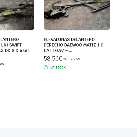
ELANTERO
ELEVALUNAS DELANTERO
UKI SWIFT
DERECHO DAEWOO MATIZ 1.0
.3 DDiS Diesel
CAT | 0.97 – …
58,56
€
Iva incluido
ido
En stock