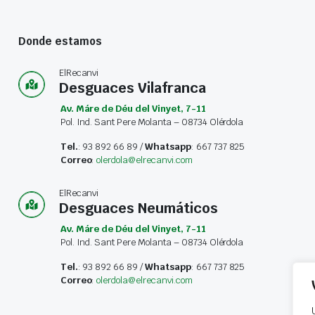
Donde estamos
ElRecanvi
Desguaces Vilafranca
Av. Máre de Déu del Vinyet, 7-11
Pol. Ind. Sant Pere Molanta – 08734 Olérdola
Tel.
: 93 892 66 89 /
Whatsapp
: 667 737 825
Correo
:
olerdola@elrecanvi.com
ElRecanvi
Desguaces Neumáticos
Av. Máre de Déu del Vinyet, 7-11
Pol. Ind. Sant Pere Molanta – 08734 Olérdola
Tel.
: 93 892 66 89 /
Whatsapp
: 667 737 825
Correo
:
olerdola@elrecanvi.com