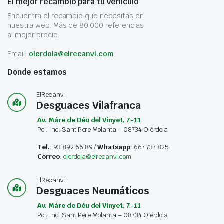
El mejor recambio para tu vehículo
Encuentra el recambio que necesitas en
nuestra web. Más de 80.000 referencias
al mejor precio.
Email:
olerdola@elrecanvi.com
Donde estamos
ElRecanvi
Desguaces Vilafranca
Av. Máre de Déu del Vinyet, 7-11
Pol. Ind. Sant Pere Molanta – 08734 Olérdola
Tel.
: 93 892 66 89 /
Whatsapp
: 667 737 825
Correo
:
olerdola@elrecanvi.com
ElRecanvi
Desguaces Neumáticos
Av. Máre de Déu del Vinyet, 7-11
Pol. Ind. Sant Pere Molanta – 08734 Olérdola