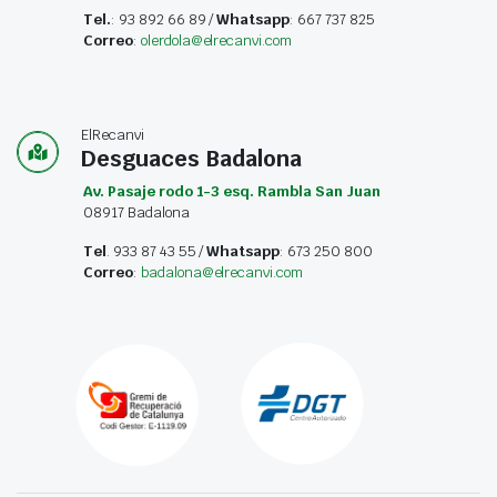
Tel.
: 93 892 66 89 /
Whatsapp
: 667 737 825
Correo
:
olerdola@elrecanvi.com
ElRecanvi
Desguaces Badalona
Av. Pasaje rodo 1-3 esq. Rambla San Juan
08917 Badalona
Tel
. 933 87 43 55 /
Whatsapp
: 673 250 800
Correo
:
badalona@elrecanvi.com