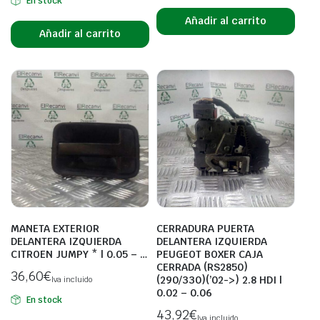
En stock
Añadir al carrito
Añadir al carrito
MANETA EXTERIOR
CERRADURA PUERTA
DELANTERA IZQUIERDA
DELANTERA IZQUIERDA
CITROEN JUMPY * | 0.05 – …
PEUGEOT BOXER CAJA
CERRADA (RS2850)
36,60
€
(290/330)(’02->) 2.8 HDI |
Iva incluido
0.02 – 0.06
En stock
43,92
€
Iva incluido