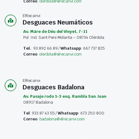
Correo
:
olerdola@elrecanvi.com
ElRecanvi
Desguaces Neumáticos
Av. Máre de Déu del Vinyet, 7-11
Pol. Ind. Sant Pere Molanta – 08734 Olérdola
Tel.
: 93 892 66 89 /
Whatsapp
: 667 737 825
Correo
:
olerdola@elrecanvi.com
ElRecanvi
Desguaces Badalona
Av. Pasaje rodo 1-3 esq. Rambla San Juan
08917 Badalona
Tel
. 933 87 43 55 /
Whatsapp
: 673 250 800
Correo
:
badalona@elrecanvi.com