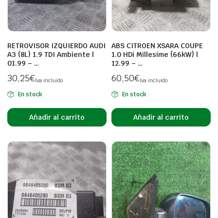
RETROVISOR IZQUIERDO AUDI
ABS CITROEN XSARA COUPE
A3 (8L) 1.9 TDI Ambiente |
1.0 HDi Millesime (66kW) |
01.99 – …
12.99 – …
30,25
€
60,50
€
Iva incluido
Iva incluido
En stock
En stock
Añadir al carrito
Añadir al carrito