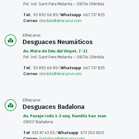
Pol. Ind. Sant Pere Molanta – 08734 Olérdola
Tel.
: 93 892 66 89 /
Whatsapp
: 667 737 825
Correo
:
olerdola@elrecanvi.com
ElRecanvi
Desguaces Neumáticos
Av. Máre de Déu del Vinyet, 7-11
Pol. Ind. Sant Pere Molanta – 08734 Olérdola
Tel.
: 93 892 66 89 /
Whatsapp
: 667 737 825
Correo
:
olerdola@elrecanvi.com
ElRecanvi
Desguaces Badalona
Av. Pasaje rodo 1-3 esq. Rambla San Juan
08917 Badalona
Tel
. 933 87 43 55 /
Whatsapp
: 673 250 800
Correo
:
badalona@elrecanvi.com