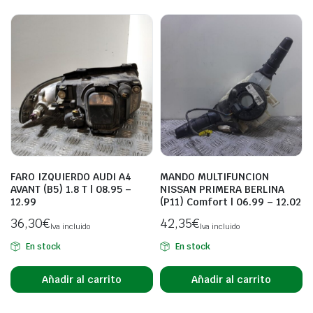
FARO IZQUIERDO AUDI A4
MANDO MULTIFUNCION
AVANT (B5) 1.8 T | 08.95 –
NISSAN PRIMERA BERLINA
12.99
(P11) Comfort | 06.99 – 12.02
36,30
€
42,35
€
Iva incluido
Iva incluido
En stock
En stock
Añadir al carrito
Añadir al carrito