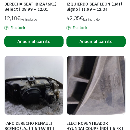
DERECHA SEAT IBIZA (6K1)
IZQUIERDO SEAT LEON (1M1)
Select | 08.99 – 12.01
Signo | 11.99 – 12.04
12,10
€
42,35
€
Iva incluido
Iva incluido
En stock
En stock
Añadir al carrito
Añadir al carrito
FARO DERECHO RENAULT
ELECTROVENTILADOR
SCENIC (JA..) 1.6 16V RT |
HYUNDAI COUPE (RD) 1.6 FX |