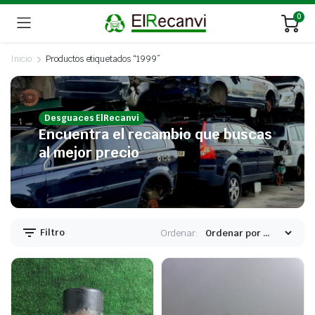
0
Inicio
Productos etiquetados “1999”
Desguaces ElRecanvi
Encuentra el recambio que buscas
al mejor precio
Filtro
Ordenar: