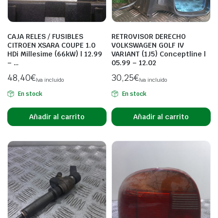
CAJA RELES / FUSIBLES
RETROVISOR DERECHO
CITROEN XSARA COUPE 1.0
VOLKSWAGEN GOLF IV
HDi Millesime (66kW) | 12.99
VARIANT (1J5) Conceptline |
– …
05.99 – 12.02
48,40
€
30,25
€
Iva incluido
Iva incluido
En stock
En stock
Añadir al carrito
Añadir al carrito