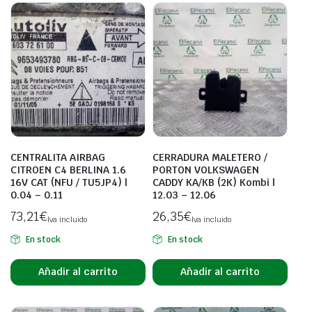
CENTRALITA AIRBAG
CERRADURA MALETERO /
CITROEN C4 BERLINA 1.6
PORTON VOLKSWAGEN
16V CAT (NFU / TU5JP4) |
CADDY KA/KB (2K) Kombi |
0.04 – 0.11
12.03 – 12.06
73,21
€
26,35
€
Iva incluido
Iva incluido
En stock
En stock
Añadir al carrito
Añadir al carrito