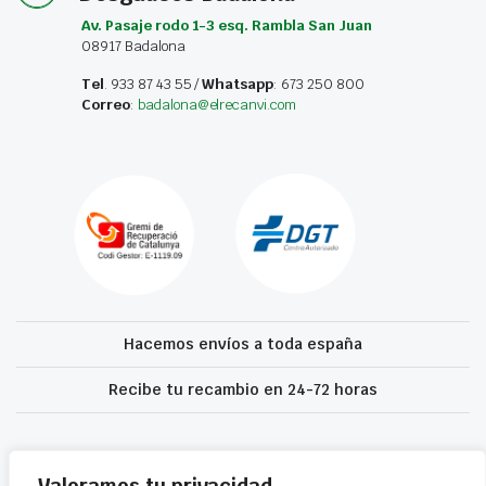
Av. Pasaje rodo 1-3 esq. Rambla San Juan
08917 Badalona
Tel
. 933 87 43 55 /
Whatsapp
: 673 250 800
Correo
:
badalona@elrecanvi.com
Hacemos envíos a toda españa
Recibe tu recambio en 24-72 horas
Desguaces El Recanvi 2026 ©
Condiciones generales
·
Declaración de
accesibilidad
Valoramos tu privacidad