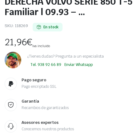
DERECHA VOLVO SERIE 850 T-5
Familiar | 09.93 – …
SKU:
118269
En stock
21,96
€
Iva incluido
¿Tienes dudas? Pregunta a un especialista
Tel. 938 92 66 89
Enviar Whatsapp
Pago seguro
Pago encriptado SSL
Garantía
Recambios de garantizados
Asesores expertos
Conocemos nuestros productos