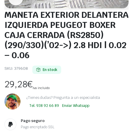
MANETA EXTERIOR DELANTERA
IZQUIERDA PEUGEOT BOXER
CAJA CERRADA (RS2850)
(290/330)(’02->) 2.8 HDI | 0.02
– 0.06
SKU:
379608
En stock
29,28
€
Iva incluido
¿Tienes dudas? Pregunta a un especialista
Tel. 938 92 66 89
Enviar Whatsapp
Pago seguro
Pago encriptado SSL