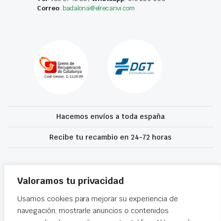
Correo
:
badalona@elrecanvi.com
Hacemos envíos a toda españa
Recibe tu recambio en 24-72 horas
Desguaces El Recanvi 2026 ©
Condiciones generales
·
Declaración de
accesibilidad
Valoramos tu privacidad
Usamos cookies para mejorar su experiencia de
navegación, mostrarle anuncios o contenidos