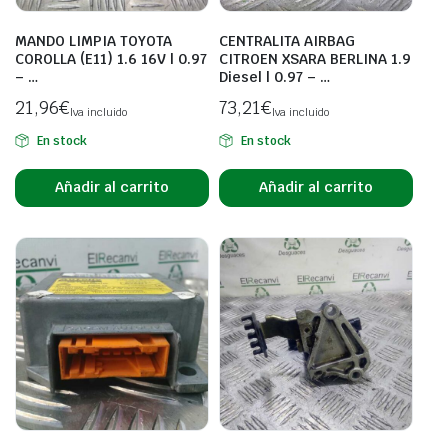
MANDO LIMPIA TOYOTA
CENTRALITA AIRBAG
COROLLA (E11) 1.6 16V | 0.97
CITROEN XSARA BERLINA 1.9
– …
Diesel | 0.97 – …
21,96
€
73,21
€
Iva incluido
Iva incluido
En stock
En stock
Añadir al carrito
Añadir al carrito