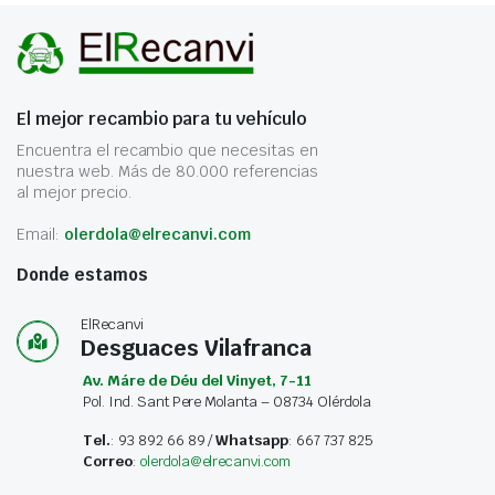
El mejor recambio para tu vehículo
Encuentra el recambio que necesitas en
nuestra web. Más de 80.000 referencias
al mejor precio.
Email:
olerdola@elrecanvi.com
Donde estamos
ElRecanvi
Desguaces Vilafranca
Av. Máre de Déu del Vinyet, 7-11
Pol. Ind. Sant Pere Molanta – 08734 Olérdola
Tel.
: 93 892 66 89 /
Whatsapp
: 667 737 825
Correo
:
olerdola@elrecanvi.com