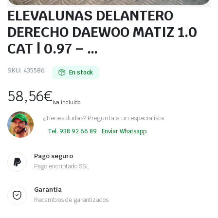
ELEVALUNAS DELANTERO
DERECHO DAEWOO MATIZ 1.0
CAT | 0.97 – …
SKU:
435586
En stock
58,56
€
Iva incluido
¿Tienes dudas? Pregunta a un especialista
Tel. 938 92 66 89
Enviar Whatsapp
Pago seguro
Pago encriptado SSL
Garantía
Recambios de garantizados