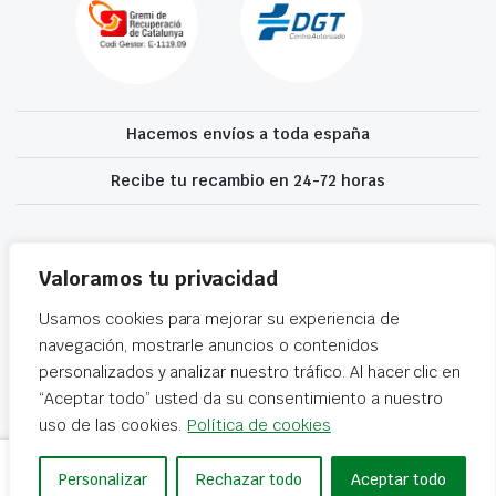
Hacemos envíos a toda españa
Recibe tu recambio en 24-72 horas
Desguaces El Recanvi 2026 ©
Condiciones generales
·
Declaración de
accesibilidad
Valoramos tu privacidad
Usamos cookies para mejorar su experiencia de
navegación, mostrarle anuncios o contenidos
personalizados y analizar nuestro tráfico. Al hacer clic en
“Aceptar todo” usted da su consentimiento a nuestro
uso de las cookies.
Política de cookies
ELEVALUNAS
Personalizar
Rechazar todo
Aceptar todo
Añadir al carrito
DELANTERO