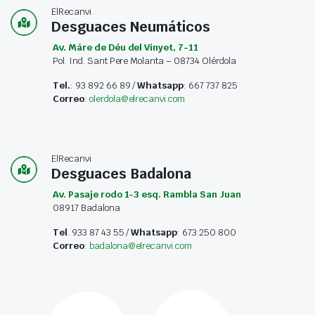
ElRecanvi
Desguaces Neumáticos
Av. Máre de Déu del Vinyet, 7-11
Pol. Ind. Sant Pere Molanta – 08734 Olérdola
Tel.
: 93 892 66 89 /
Whatsapp
: 667 737 825
Correo
:
olerdola@elrecanvi.com
ElRecanvi
Desguaces Badalona
Av. Pasaje rodo 1-3 esq. Rambla San Juan
08917 Badalona
Tel
. 933 87 43 55 /
Whatsapp
: 673 250 800
Correo
:
badalona@elrecanvi.com