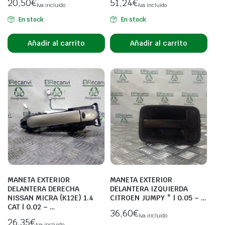
20,50
€
51,24
€
Iva incluido
Iva incluido
En stock
En stock
Añadir al carrito
Añadir al carrito
MANETA EXTERIOR
MANETA EXTERIOR
DELANTERA DERECHA
DELANTERA IZQUIERDA
NISSAN MICRA (K12E) 1.4
CITROEN JUMPY * | 0.05 – …
CAT | 0.02 – …
36,60
€
Iva incluido
26,35
€
Iva incluido