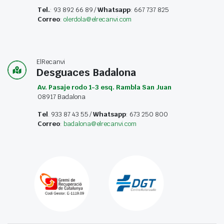
Tel.
: 93 892 66 89 /
Whatsapp
: 667 737 825
Correo
:
olerdola@elrecanvi.com
ElRecanvi
Desguaces Badalona
Av. Pasaje rodo 1-3 esq. Rambla San Juan
08917 Badalona
Tel
. 933 87 43 55 /
Whatsapp
: 673 250 800
Correo
:
badalona@elrecanvi.com