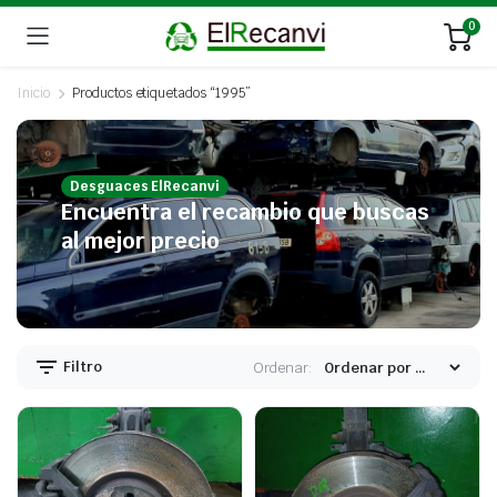
0
Inicio
Productos etiquetados “1995”
Desguaces ElRecanvi
Encuentra el recambio que buscas
al mejor precio
Filtro
Ordenar: