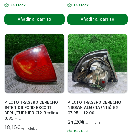
En stock
En stock
Añadir al carrito
Añadir al carrito
PILOTO TRASERO DERECHO
PILOTO TRASERO DERECHO
INTERIOR FORD ESCORT
NISSAN ALMERA (N15) GX |
BERL./TURNIER CLX Berlina |
07.95 – 12.00
0.95 – …
24,20
€
Iva incluido
18,15
€
Iva incluido
En stock