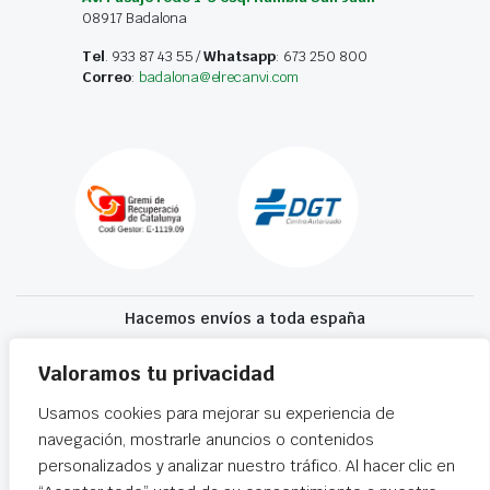
08917 Badalona
Tel
. 933 87 43 55 /
Whatsapp
: 673 250 800
Correo
:
badalona@elrecanvi.com
Hacemos envíos a toda españa
Recibe tu recambio en 24-72 horas
Valoramos tu privacidad
Usamos cookies para mejorar su experiencia de
Desguaces El Recanvi 2026 ©
Condiciones generales
·
Declaración de
navegación, mostrarle anuncios o contenidos
accesibilidad
personalizados y analizar nuestro tráfico. Al hacer clic en