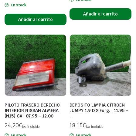
En stock
Añadir al carrito
Añadir al carrito
PILOTO TRASERO DERECHO
DEPOSITO LIMPIA CITROEN
INTERIOR NISSAN ALMERA
JUMPY 1.9 D X Furg. | 11.95 –
(N15) GX | 07.95 – 12.00
…
24,20
€
18,15
€
Iva incluido
Iva incluido
En stock
En stock