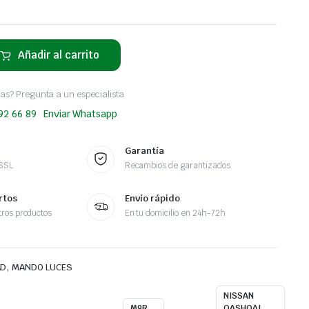
Añadir al carrito
as? Pregunta a un especialista
 92 66 89
Enviar Whatsapp
Garantía
 SSL
Recambios de garantizados
rtos
Envío rápido
ros productos
En tu domicilio en 24h-72h
,
AD
MANDO LUCES
NISSAN
M9R
QASHQAI