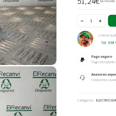
51,24
€
Iva incluido
MANDO
LUCES
NISSAN
QASHQAI
(J10)
¿Tienes dud
Acenta
Tel. 938
|
01.07
-
12.14
Pago seguro
cantidad
Pago encriptado
Asesores expe
Conocemos nuest
Categorías:
ELECTRICID