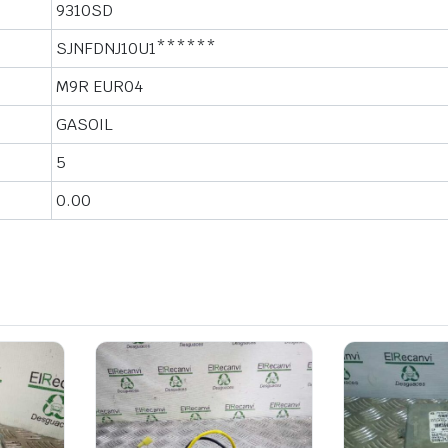
9310SD
SJNFDNJ10U1******
M9R EUR04
GASOIL
5
0.00