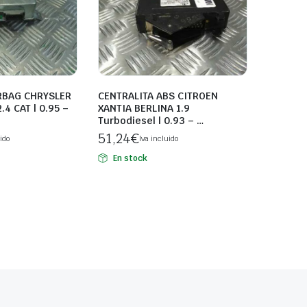
RBAG CHRYSLER
CENTRALITA ABS CITROEN
.4 CAT | 0.95 –
XANTIA BERLINA 1.9
Turbodiesel | 0.93 – …
51,24
€
ido
Iva incluido
En stock