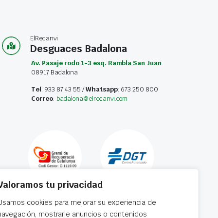
ElRecanvi
Desguaces Badalona
Av. Pasaje rodo 1-3 esq. Rambla San Juan
08917 Badalona
Tel
. 933 87 43 55 /
Whatsapp
: 673 250 800
Correo
:
badalona@elrecanvi.com
Valoramos tu privacidad
Usamos cookies para mejorar su experiencia de
navegación, mostrarle anuncios o contenidos