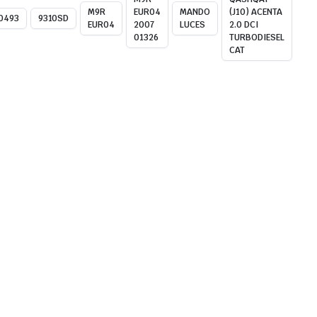
M9R
EUR04
MANDO
(J10) ACENTA
0493
9310SD
EUR04
2007
LUCES
2.0 DCI
01326
TURBODIESEL
CAT