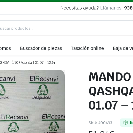
Necesitas ayuda?
Llámanos:
938
somos
Buscador de piezas
Tasación online
Baja de v
AI (J10) Acenta | 01.07 – 12.14
MANDO 
QASHQAI
01.07 – 
SKU:
400493
E