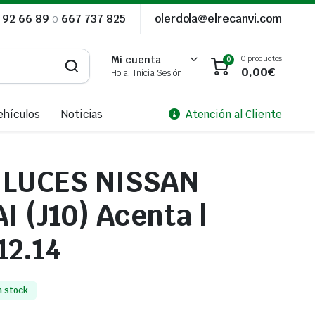
 92 66 89
o
667 737 825
olerdola@elrecanvi.com
0 productos
Mi cuenta
0
0,00
€
Hola, Inicia Sesión
ehículos
Noticias
Atención al Cliente
LUCES NISSAN
 (J10) Acenta |
12.14
n stock