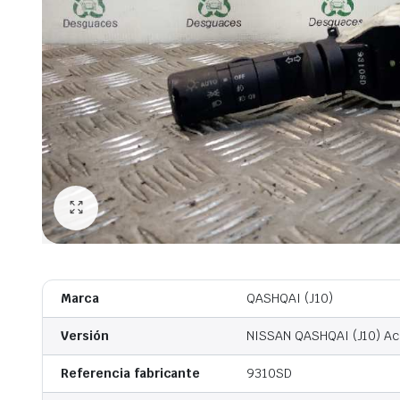
Marca
QASHQAI (J10)
Versión
NISSAN QASHQAI (J10) Ace
Referencia fabricante
9310SD