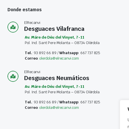
Donde estamos
ElRecanvi
Desguaces Vilafranca
Av. Máre de Déu del Vinyet, 7-11
Pol. Ind. Sant Pere Molanta – 08734 Olérdola
Tel.
: 93 892 66 89 /
Whatsapp
: 667 737 825
Correo
:
olerdola@elrecanvi.com
ElRecanvi
Desguaces Neumáticos
Av. Máre de Déu del Vinyet, 7-11
Pol. Ind. Sant Pere Molanta – 08734 Olérdola
Tel.
: 93 892 66 89 /
Whatsapp
: 667 737 825
Correo
:
olerdola@elrecanvi.com