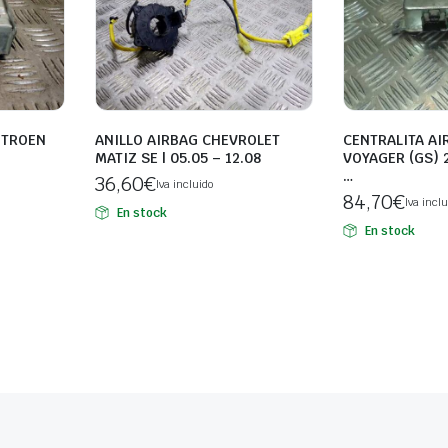
ITROEN
ANILLO AIRBAG CHEVROLET
CENTRALITA AI
MATIZ SE | 05.05 – 12.08
VOYAGER (GS) 2
…
36,60
€
Iva incluido
84,70
€
Iva inclu
En stock
En stock