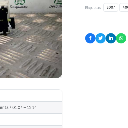
Etiquetas:
2007
40
nta / 01.07 – 12.14