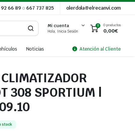
 92 66 89
o
667 737 825
olerdola@elrecanvi.com
0 productos
Mi cuenta
0
0,00
€
Hola, Inicia Sesión
ehículos
Noticias
Atención al Cliente
CLIMATIZADOR
T 308 SPORTIUM |
 09.10
n stock