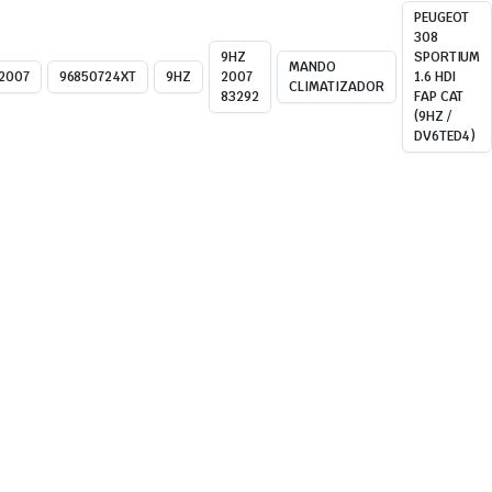
PEUGEOT
308
9HZ
SPORTIUM
MANDO
2007
96850724XT
9HZ
2007
1.6 HDI
CLIMATIZADOR
83292
FAP CAT
(9HZ /
DV6TED4)