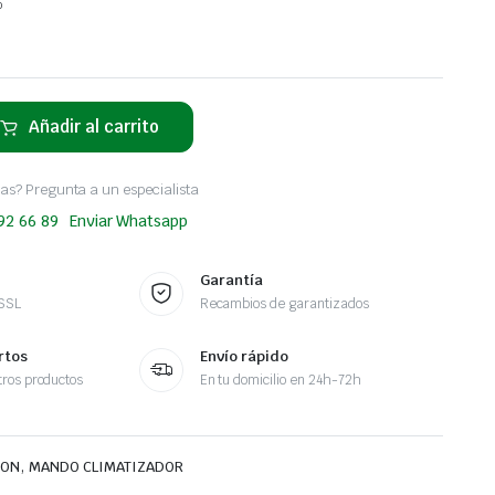
o
Añadir al carrito
as? Pregunta a un especialista
 92 66 89
Enviar Whatsapp
Garantía
 SSL
Recambios de garantizados
rtos
Envío rápido
ros productos
En tu domicilio en 24h-72h
,
ION
MANDO CLIMATIZADOR