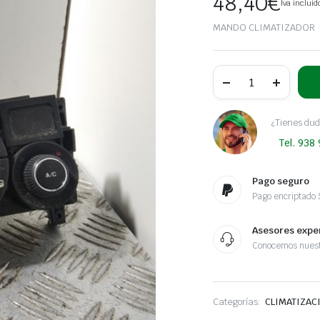
48,40
€
Iva incluid
MANDO CLIMATIZADOR
MANDO
CLIMATIZADOR
PEUGEOT
308
SPORTIUM
¿Tienes dud
|
Tel. 938
06.10
-
09.10
cantidad
Pago seguro
Pago encriptado
Asesores expe
Conocemos nuest
Categorías:
CLIMATIZAC