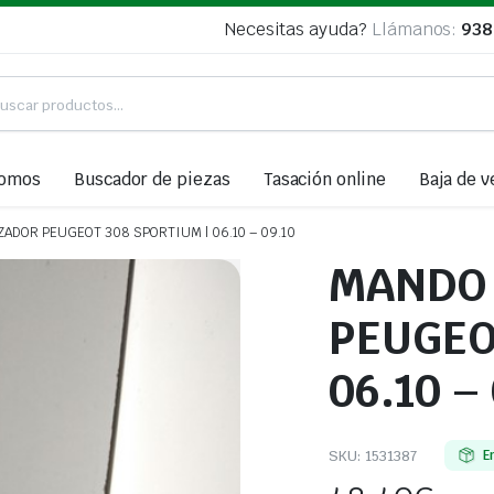
Necesitas ayuda?
Llámanos:
938
somos
Buscador de piezas
Tasación online
Baja de v
ADOR PEUGEOT 308 SPORTIUM | 06.10 – 09.10
MANDO 
PEUGEO
06.10 –
SKU:
1531387
E