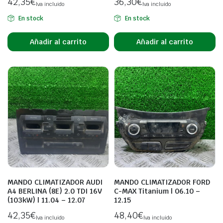
42,35
€
36,30
€
Iva incluido
Iva incluido
En stock
En stock
Añadir al carrito
Añadir al carrito
MANDO CLIMATIZADOR AUDI
MANDO CLIMATIZADOR FORD
A4 BERLINA (8E) 2.0 TDI 16V
C-MAX Titanium | 06.10 –
(103kW) | 11.04 – 12.07
12.15
42,35
€
48,40
€
Iva incluido
Iva incluido