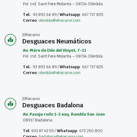
Pol. Ind. Sant Pere Molanta – 08734 Olérdola
Tel.
: 93 892 66 89 /
Whatsapp
: 667 737 825
Correo
:
olerdola@elrecanvi.com
ElRecanvi
Desguaces Neumáticos
Av. Máre de Déu del Vinyet, 7-11
Pol. Ind. Sant Pere Molanta – 08734 Olérdola
Tel.
: 93 892 66 89 /
Whatsapp
: 667 737 825
Correo
:
olerdola@elrecanvi.com
ElRecanvi
Desguaces Badalona
Av. Pasaje rodo 1-3 esq. Rambla San Juan
08917 Badalona
Tel
. 933 87 43 55 /
Whatsapp
: 673 250 800
Correo
:
badalona@elrecanvi.com