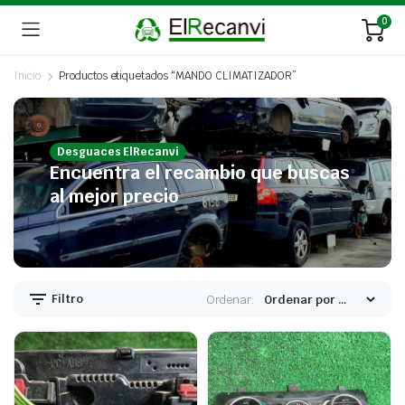
0
Inicio
Productos etiquetados “MANDO CLIMATIZADOR”
Desguaces ElRecanvi
Encuentra el recambio que buscas
al mejor precio
Filtro
Ordenar: