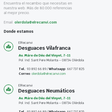
Encuentra el recambio que necesitas en
nuestra web. Más de 80.000 referencias
al mejor precio.
Email:
olerdola@elrecanvi.com
Donde estamos
ElRecanvi
Desguaces Vilafranca
Av. Máre de Déu del Vinyet, 7-11
Pol. Ind. Sant Pere Molanta – 08734 Olérdola
Tel.
: 93 892 66 89 /
Whatsapp
: 667 737 825
Correo
:
olerdola@elrecanvi.com
ElRecanvi
Desguaces Neumáticos
Av. Máre de Déu del Vinyet, 7-11
Pol. Ind. Sant Pere Molanta – 08734 Olérdola
Tel.
: 93 892 66 89 /
Whatsapp
: 667 737 825