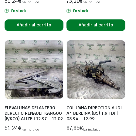
51,24
€
73,21
€
Iva incluido
Iva incluido
En stock
En stock
Añadir al carrito
Añadir al carrito
ELEVALUNAS DELANTERO
COLUMNA DIRECCION AUDI
DERECHO RENAULT KANGOO
A4 BERLINA (B5) 1.9 TDI |
(F/KC0) ALIZE | 12.97 – 12.02
08.94 – 12.99
51,24
€
87,85
€
Iva incluido
Iva incluido