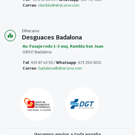
Correo
:
olerdola@elrecanvi.com
ElRecanvi
Desguaces Badalona
Av. Pasaje rodo 1-3 esq. Rambla San Juan
08917 Badalona
Tel
. 933 87 43 55 /
Whatsapp
: 673 250 800
Correo
:
badalona@elrecanvi.com
Hacemos envíos a toda españa