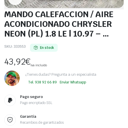
MANDO CALEFACCION / AIRE
ACONDICIONADO CHRYSLER
NEON (PL) 1.8 LE | 10.97 – …
SKU:
333553
En stock
43,92
€
Iva incluido
¿Tienes dudas? Pregunta a un especialista
Tel. 938 92 66 89
Enviar Whatsapp
Pago seguro
Pago encriptado SSL
Garantía
Recambios de garantizados