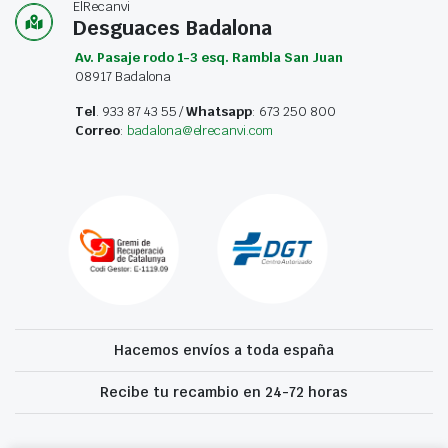
ElRecanvi
Desguaces Badalona
Av. Pasaje rodo 1-3 esq. Rambla San Juan
08917 Badalona
Tel
. 933 87 43 55 /
Whatsapp
: 673 250 800
Correo
:
badalona@elrecanvi.com
Hacemos envíos a toda españa
Recibe tu recambio en 24-72 horas