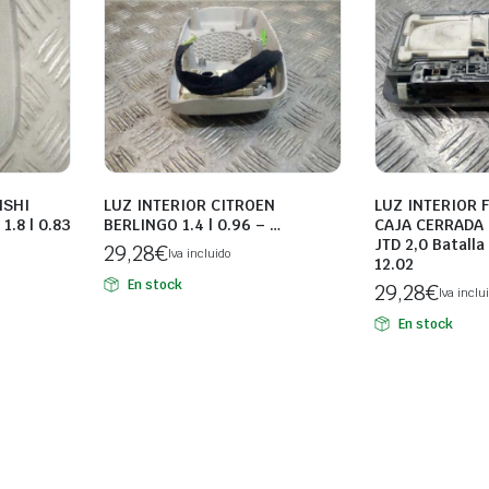
ISHI
LUZ INTERIOR CITROEN
LUZ INTERIOR 
.8 | 0.83
BERLINGO 1.4 | 0.96 – …
CAJA CERRADA 
JTD 2,0 Batalla
29,28
€
Iva incluido
12.02
En stock
29,28
€
Iva inclu
En stock