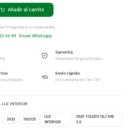
Añadir al carrito
as? Pregunta a un especialista
 92 66 89
Enviar Whatsapp
Garantía
 SSL
Recambios de garantizados
rtos
Envío rápido
ros productos
En tu domicilio en 24h-72h
,
LUZ INTERIOR
LUZ
SEAT TOLEDO (1L) SXE
2013
760325
INTERIOR
2.0