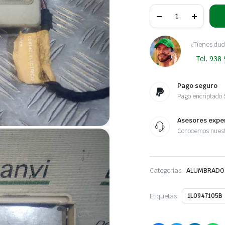
LUZ
INTERIOR
SEAT
TOLEDO
(1L)
¿Tienes dud
SXE
Tel. 938
|
08.95
-
...
Pago seguro
cantidad
Pago encriptado
Asesores expe
Conocemos nuest
Categorías:
ALUMBRADO
Etiquetas:
1L0947105B