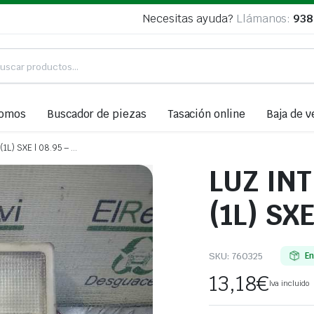
Necesitas ayuda?
Llámanos:
938
somos
Buscador de piezas
Tasación online
Baja de v
1L) SXE | 08.95 – …
LUZ IN
(1L) SXE
SKU:
760325
En
13,18
€
Iva incluido