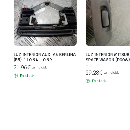
LUZ INTERIOR AUDI A4 BERLINA
LUZ INTERIOR MITSUB
(B5) * | 0.94 – 0.99
SPACE WAGON (D00W) 1
– …
21,96
€
Iva incluido
29,28
€
Iva incluido
En stock
En stock