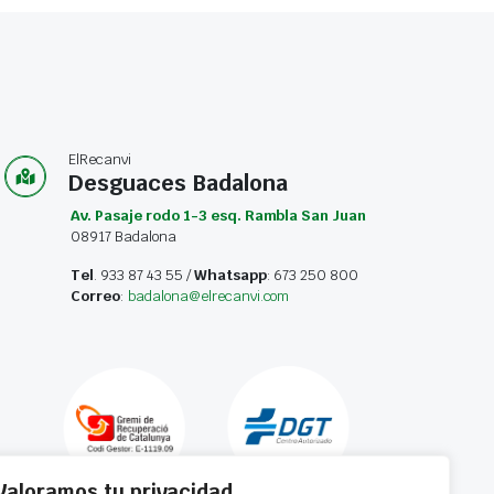
ElRecanvi
Desguaces Badalona
Av. Pasaje rodo 1-3 esq. Rambla San Juan
08917 Badalona
Tel
. 933 87 43 55 /
Whatsapp
: 673 250 800
Correo
:
badalona@elrecanvi.com
Valoramos tu privacidad