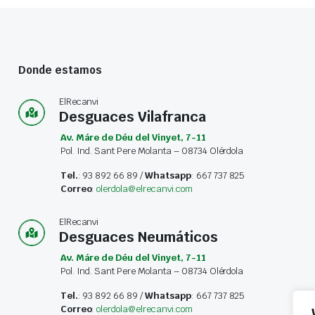
Donde estamos
ElRecanvi
Desguaces Vilafranca
Av. Máre de Déu del Vinyet, 7-11
Pol. Ind. Sant Pere Molanta – 08734 Olérdola
Tel.
: 93 892 66 89 /
Whatsapp
: 667 737 825
Correo
:
olerdola@elrecanvi.com
ElRecanvi
Desguaces Neumáticos
Av. Máre de Déu del Vinyet, 7-11
Pol. Ind. Sant Pere Molanta – 08734 Olérdola
Tel.
: 93 892 66 89 /
Whatsapp
: 667 737 825
Correo
:
olerdola@elrecanvi.com