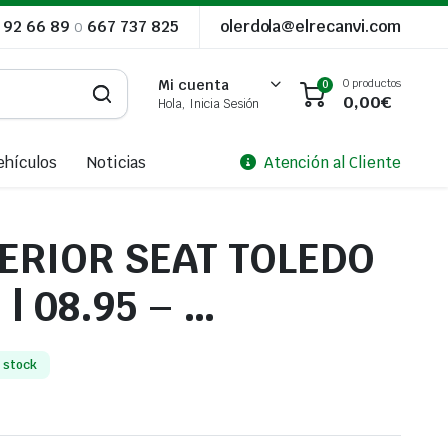
 92 66 89
o
667 737 825
olerdola@elrecanvi.com
0 productos
Mi cuenta
0
0,00
€
Hola, Inicia Sesión
ehículos
Noticias
Atención al Cliente
TERIOR SEAT TOLEDO
 | 08.95 – …
 stock