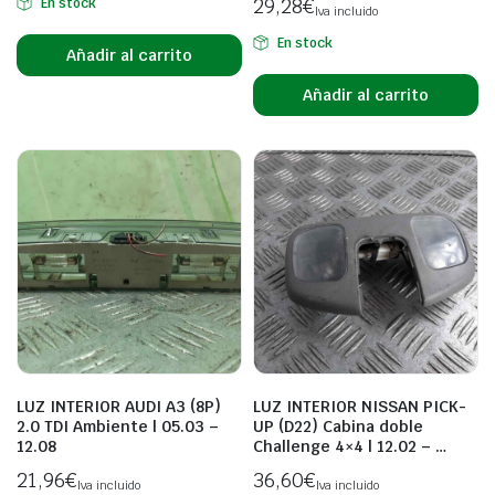
29,28
€
En stock
Iva incluido
En stock
Añadir al carrito
Añadir al carrito
LUZ INTERIOR AUDI A3 (8P)
LUZ INTERIOR NISSAN PICK-
2.0 TDI Ambiente | 05.03 –
UP (D22) Cabina doble
12.08
Challenge 4×4 | 12.02 – …
21,96
€
36,60
€
Iva incluido
Iva incluido