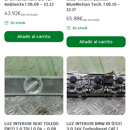
Ambiente | 05.09 – 12.12
BlueMotion Tech. | 05.15 –
12.17
43,92
€
Iva incluido
65,88
€
Iva incluido
En stock
En stock
Añadir al carrito
Añadir al carrito
LUZ INTERIOR SEAT TOLEDO
LUZ INTERIOR BMW X5 (E53)
(5P2) 2.0 TDI | 0.04 – 0.09
3.0 24V Turbodiesel CAT |