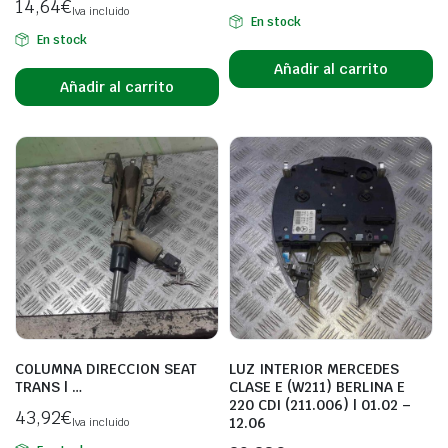
14,64
€
Iva incluido
En stock
En stock
Añadir al carrito
Añadir al carrito
COLUMNA DIRECCION SEAT
LUZ INTERIOR MERCEDES
TRANS | …
CLASE E (W211) BERLINA E
220 CDI (211.006) | 01.02 –
43,92
€
12.06
Iva incluido