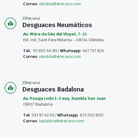
Correo
:
olerdola@elrecanvi.com
ElRecanvi
Desguaces Neumáticos
Av. Máre de Déu del Vinyet, 7-11
Pol. Ind. Sant Pere Molanta – 08734 Olérdola
Tel.
: 93 892 66 89 /
Whatsapp
: 667 737 825
Correo
:
olerdola@elrecanvi.com
ElRecanvi
Desguaces Badalona
Av. Pasaje rodo 1-3 esq. Rambla San Juan
08917 Badalona
Tel
. 933 87 43 55 /
Whatsapp
: 673 250 800
Correo
:
badalona@elrecanvi.com