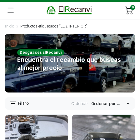
0
Inicio
Productos etiquetados “LUZ INTERIOR”
Desguaces ElRecanvi
Encuentra el recambio que buscas
al mejor precio
Filtro
Ordenar: