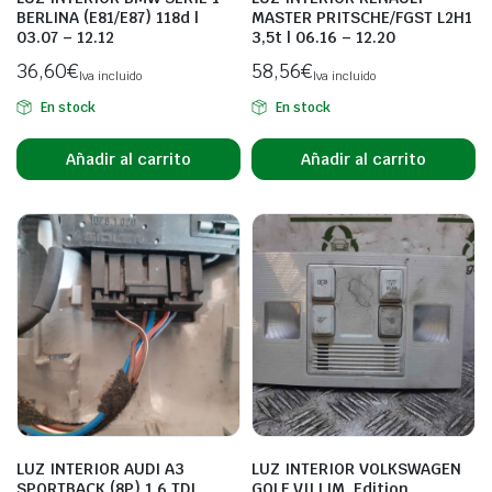
BERLINA (E81/E87) 118d |
MASTER PRITSCHE/FGST L2H1
03.07 – 12.12
3,5t | 06.16 – 12.20
36,60
€
58,56
€
Iva incluido
Iva incluido
En stock
En stock
Añadir al carrito
Añadir al carrito
LUZ INTERIOR AUDI A3
LUZ INTERIOR VOLKSWAGEN
SPORTBACK (8P) 1.6 TDI
GOLF VII LIM. Edition