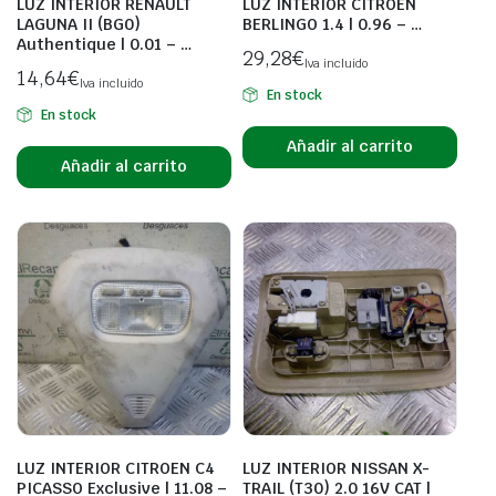
LUZ INTERIOR RENAULT
LUZ INTERIOR CITROEN
LAGUNA II (BG0)
BERLINGO 1.4 | 0.96 – …
Authentique | 0.01 – …
29,28
€
Iva incluido
14,64
€
Iva incluido
En stock
En stock
Añadir al carrito
Añadir al carrito
LUZ INTERIOR CITROEN C4
LUZ INTERIOR NISSAN X-
PICASSO Exclusive | 11.08 –
TRAIL (T30) 2.0 16V CAT |