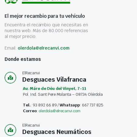
El mejor recambio para tu vehículo
Encuentra el recambio que necesitas en
nuestra web. Más de 80.000 referencias
al mejor precio.
Email:
olerdola@elrecanvi.com
Donde estamos
ElRecanvi
Desguaces Vilafranca
Av. Máre de Déu del Vinyet, 7-11
Pol. Ind. Sant Pere Molanta – 08734 Olérdola
Tel.
: 93 892 66 89 /
Whatsapp
: 667 737 825
Correo
:
olerdola@elrecanvi.com
ElRecanvi
Desguaces Neumáticos