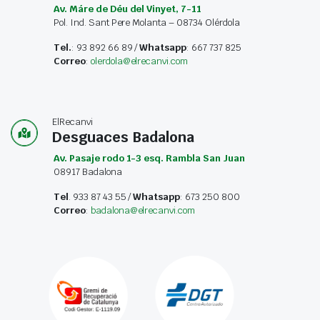
Av. Máre de Déu del Vinyet, 7-11
Pol. Ind. Sant Pere Molanta – 08734 Olérdola
Tel.
: 93 892 66 89 /
Whatsapp
: 667 737 825
Correo
:
olerdola@elrecanvi.com
ElRecanvi
Desguaces Badalona
Av. Pasaje rodo 1-3 esq. Rambla San Juan
08917 Badalona
Tel
. 933 87 43 55 /
Whatsapp
: 673 250 800
Correo
:
badalona@elrecanvi.com