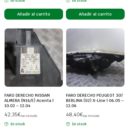
En stock
En stock
Añadir al carrito
Añadir al carrito
FARO DERECHO NISSAN
FARO DERECHO PEUGEOT 307
ALMERA (N16/E) Acenta |
BERLINA (S2) X-Line | 06.05 –
10.02 – 12.04
12.06
42,35
€
48,40
€
Iva incluido
Iva incluido
En stock
En stock