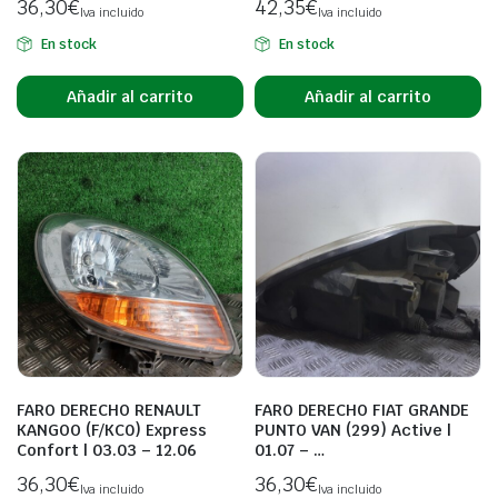
36,30
€
42,35
€
Iva incluido
Iva incluido
En stock
En stock
Añadir al carrito
Añadir al carrito
FARO DERECHO RENAULT
FARO DERECHO FIAT GRANDE
KANGOO (F/KC0) Express
PUNTO VAN (299) Active |
Confort | 03.03 – 12.06
01.07 – …
36,30
€
36,30
€
Iva incluido
Iva incluido