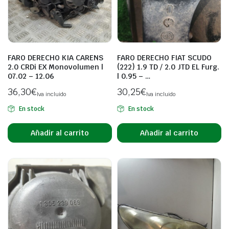
FARO DERECHO KIA CARENS
FARO DERECHO FIAT SCUDO
2.0 CRDi EX Monovolumen |
(222) 1.9 TD / 2.0 JTD EL Furg.
07.02 – 12.06
| 0.95 – …
36,30
€
30,25
€
Iva incluido
Iva incluido
En stock
En stock
Añadir al carrito
Añadir al carrito