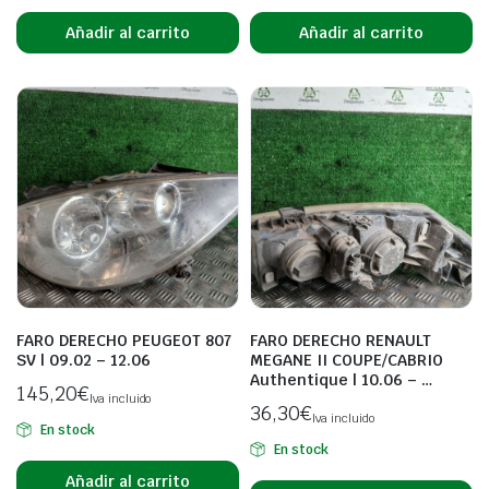
Añadir al carrito
Añadir al carrito
FARO DERECHO PEUGEOT 807
FARO DERECHO RENAULT
SV | 09.02 – 12.06
MEGANE II COUPE/CABRIO
Authentique | 10.06 – …
145,20
€
Iva incluido
36,30
€
Iva incluido
En stock
En stock
Añadir al carrito