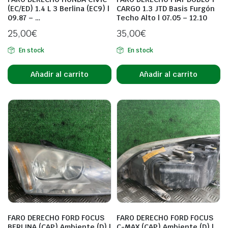
(EC/ED) 1.4 L 3 Berlina (EC9) |
CARGO 1.3 JTD Basis Furgón
09.87 – …
Techo Alto | 07.05 – 12.10
25,00
€
35,00
€
En stock
En stock
Añadir al carrito
Añadir al carrito
FARO DERECHO FORD FOCUS
FARO DERECHO FORD FOCUS
BERLINA (CAP) Ambiente (D) |
C-MAX (CAP) Ambiente (D) |