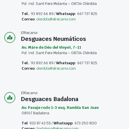
Pol. Ind. Sant Pere Molanta – 08734 Olérdola
Tel.
: 93 892 66 89 /
Whatsapp
: 667 737 825
Correo
:
olerdola@elrecanvi.com
ElRecanvi
Desguaces Neumáticos
Av. Máre de Déu del Vinyet, 7-11
Pol. Ind. Sant Pere Molanta – 08734 Olérdola
Tel.
: 93 892 66 89 /
Whatsapp
: 667 737 825
Correo
:
olerdola@elrecanvi.com
ElRecanvi
Desguaces Badalona
Av. Pasaje rodo 1-3 esq. Rambla San Juan
08917 Badalona
Tel
. 933 87 43 55 /
Whatsapp
: 673 250 800
Correo
:
badalona@elrecanvi.com