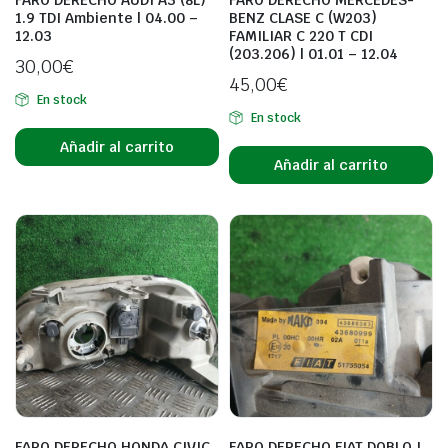
FARO DERECHO AUDI A3 (8L)
FARO DERECHO MERCEDES-
1.9 TDI Ambiente | 04.00 –
BENZ CLASE C (W203)
12.03
FAMILIAR C 220 T CDI
(203.206) | 01.01 – 12.04
30,00
€
45,00
€
En stock
En stock
Añadir al carrito
Añadir al carrito
FARO DERECHO HONDA CIVIC
FARO DERECHO FIAT DOBLO I