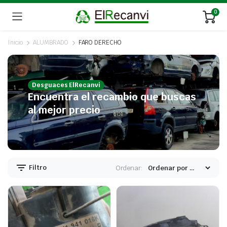
0
Inicio
ALUMBRADO
FARO DERECHO
Desguaces ElRecanvi
Encuentra el recambio que buscas
al mejor precio
Filtro
Ordenar: