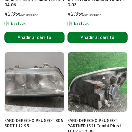
04.06 – …
0.03 – …
42,35
€
42,35
€
Iva incluido
Iva incluido
En stock
En stock
Añadir al carrito
Añadir al carrito
FARO DERECHO PEUGEOT 806
FARO DERECHO PEUGEOT
SRDT | 12.95 – …
PARTNER (S2) Combi Plus |
11.02 – 12.08