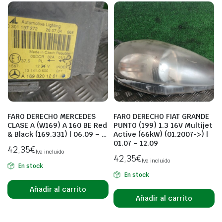
FARO DERECHO MERCEDES
FARO DERECHO FIAT GRANDE
CLASE A (W169) A 160 BE Red
PUNTO (199) 1.3 16V Multijet
& Black (169.331) | 06.09 – …
Active (66kW) (01.2007->) |
01.07 – 12.09
42,35
€
Iva incluido
42,35
€
Iva incluido
En stock
En stock
Añadir al carrito
Añadir al carrito