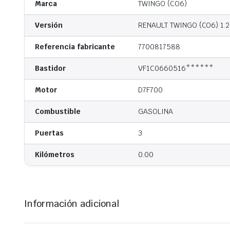
Marca
TWINGO (CO6)
Versión
RENAULT TWINGO (CO6) 1.2 A
Referencia fabricante
7700817588
Bastidor
VF1C0660516******
Motor
D7F700
Combustible
GASOLINA
Puertas
3
Kilómetros
0.00
Información adicional