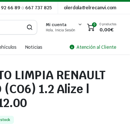
 92 66 89
o
667 737 825
olerdola@elrecanvi.com
0 productos
Mi cuenta
0
0,00
€
Hola, Inicia Sesión
ehículos
Noticias
Atención al Cliente
TO LIMPIA RENAULT
(CO6) 1.2 Alize |
12.00
 stock