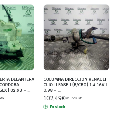
ERTA DELANTERA
COLUMNA DIRECCION RENAULT
 CORDOBA
CLIO II FASE I (B/CBO) 1.4 16V |
GLX | 02.93 – …
0.98 – …
102,49
€
ido
Iva incluido
En stock