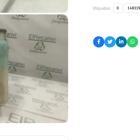
Etiquetas:
0
14831