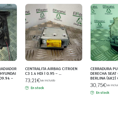
RADIADOR
CENTRALITA AIRBAG CITROEN
CERRADURA PU
 HYUNDAI
C3 1.4 HDi | 0.95 – …
DERECHA SEAT
 09.94 –
BERLINA (6K2) 
73,21
€
Iva incluido
30,75
€
Iva inclu
En stock
En stock