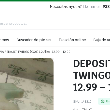
Necesitas ayuda?
Llámanos:
938
somos
Buscador de piezas
Tasación online
Baja de v
A RENAULT TWINGO (CO6) 1.2 Alize | 12.99 – 12.00
DEPOSI
TWINGO 
12.99 – 
SKU:
148319
En