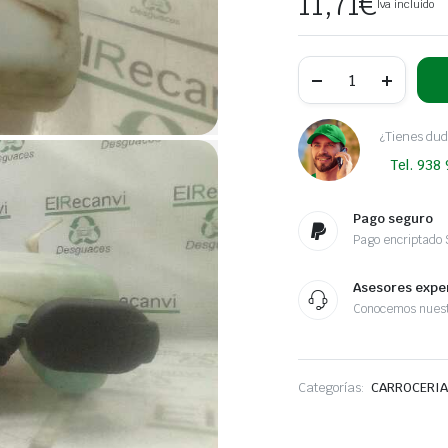
11,71
€
Iva incluido
DEPOSITO
LIMPIA
RENAULT
TWINGO
(CO6)
¿Tienes dud
1.2
Tel. 938
Alize
|
12.99
-
Pago seguro
12.00
Pago encriptado
cantidad
Asesores expe
Conocemos nuest
Categorías:
CARROCERIA