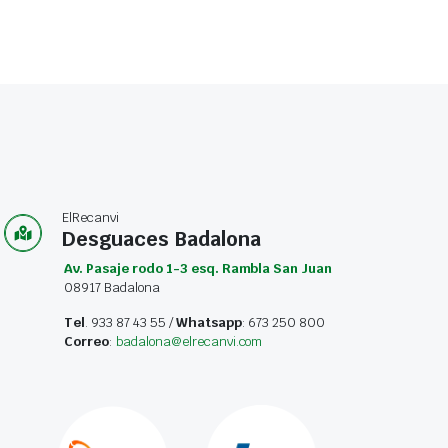
ElRecanvi
Desguaces Badalona
Av. Pasaje rodo 1-3 esq. Rambla San Juan
08917 Badalona
Tel
. 933 87 43 55 /
Whatsapp
: 673 250 800
Correo
:
badalona@elrecanvi.com