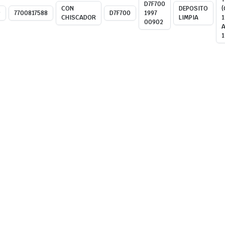
D7F700
CON
DEPOSITO
(
9
7700817588
D7F700
1997
CHISCADOR
LIMPIA
1
00902
A
1