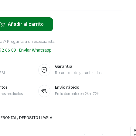
Añadir al carrito
as? Pregunta a un especialista
 92 66 89
Enviar Whatsapp
Garantía
 SSL
Recambios de garantizados
rtos
Envío rápido
ros productos
En tu domicilio en 24h-72h
,
 FRONTAL
DEPOSITO LIMPIA
R