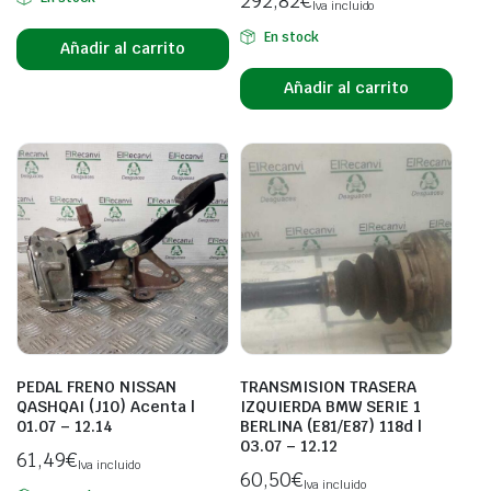
292,82
€
Iva incluido
En stock
Añadir al carrito
Añadir al carrito
PEDAL FRENO NISSAN
TRANSMISION TRASERA
QASHQAI (J10) Acenta |
IZQUIERDA BMW SERIE 1
01.07 – 12.14
BERLINA (E81/E87) 118d |
03.07 – 12.12
61,49
€
Iva incluido
60,50
€
Iva incluido