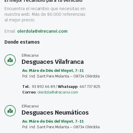
El mejor recambio para tu vehículo
Encuentra el recambio que necesitas en
nuestra web. Más de 80.000 referencias
al mejor precio.
Email:
olerdola@elrecanvi.com
Donde estamos
ElRecanvi
Desguaces Vilafranca
Av. Máre de Déu del Vinyet, 7-11
Pol. Ind. Sant Pere Molanta – 08734 Olérdola
Tel.
: 93 892 66 89 /
Whatsapp
: 667 737 825
Correo
:
olerdola@elrecanvi.com
ElRecanvi
Desguaces Neumáticos
Av. Máre de Déu del Vinyet, 7-11
Pol. Ind. Sant Pere Molanta – 08734 Olérdola