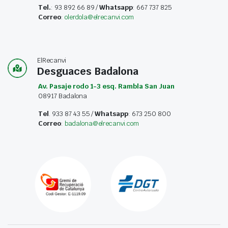
Tel.
: 93 892 66 89 /
Whatsapp
: 667 737 825
Correo
:
olerdola@elrecanvi.com
ElRecanvi
Desguaces Badalona
Av. Pasaje rodo 1-3 esq. Rambla San Juan
08917 Badalona
Tel
. 933 87 43 55 /
Whatsapp
: 673 250 800
Correo
:
badalona@elrecanvi.com