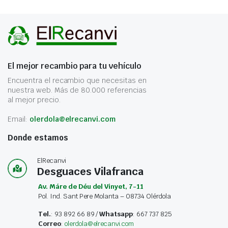
El mejor recambio para tu vehículo
Encuentra el recambio que necesitas en
nuestra web. Más de 80.000 referencias
al mejor precio.
Email:
olerdola@elrecanvi.com
Donde estamos
ElRecanvi
Desguaces Vilafranca
Av. Máre de Déu del Vinyet, 7-11
Pol. Ind. Sant Pere Molanta – 08734 Olérdola
Tel.
: 93 892 66 89 /
Whatsapp
: 667 737 825
Correo
:
olerdola@elrecanvi.com