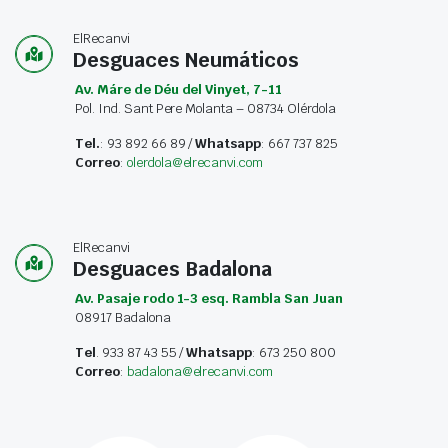
ElRecanvi
Desguaces Neumáticos
Av. Máre de Déu del Vinyet, 7-11
Pol. Ind. Sant Pere Molanta – 08734 Olérdola
Tel.
: 93 892 66 89 /
Whatsapp
: 667 737 825
Correo
:
olerdola@elrecanvi.com
ElRecanvi
Desguaces Badalona
Av. Pasaje rodo 1-3 esq. Rambla San Juan
08917 Badalona
Tel
. 933 87 43 55 /
Whatsapp
: 673 250 800
Correo
:
badalona@elrecanvi.com