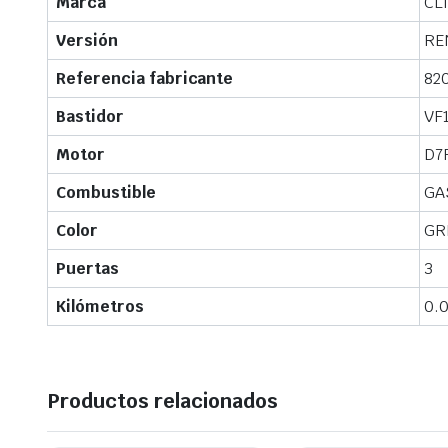
Marca
CLI
Versión
REN
Referencia fabricante
82
Bastidor
VF
Motor
D7
Combustible
GA
Color
GR
Puertas
3
Kilómetros
0.
Productos relacionados