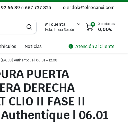
 92 66 89
o
667 737 825
olerdola@elrecanvi.com
0 productos
Mi cuenta
0
0,00
€
Hola, Inicia Sesión
ehículos
Noticias
Atención al Cliente
/CB0) Authentique | 06.01 – 12.08
URA PUERTA
ERA DERECHA
 CLIO II FASE II
 Authentique | 06.01