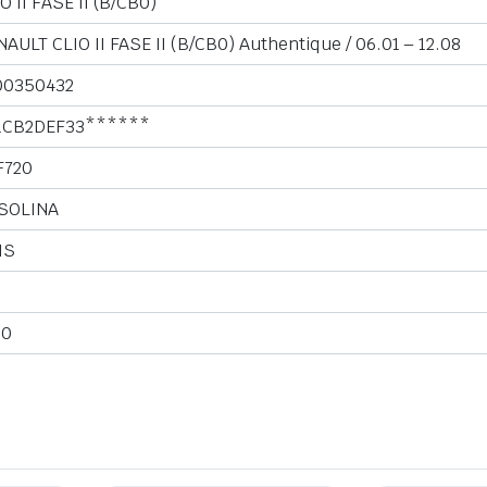
O II FASE II (B/CB0)
AULT CLIO II FASE II (B/CB0) Authentique / 06.01 – 12.08
00350432
1CB2DEF33******
F720
SOLINA
IS
00