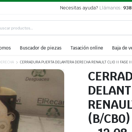
Necesitas ayuda?
Llámanos:
938
somos
Buscador de piezas
Tasación online
Baja de v
DERECHA
CERRADURA PUERTA DELANTERA DERECHA RENAULT CLIO II FASE II (B
CERRAD
DELANT
RENAULT
(B/CB0)