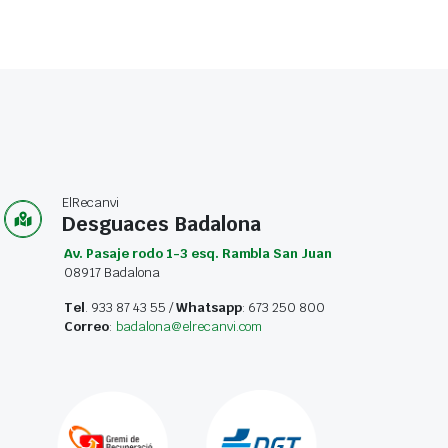
ElRecanvi
Desguaces Badalona
Av. Pasaje rodo 1-3 esq. Rambla San Juan
08917 Badalona
Tel
. 933 87 43 55 /
Whatsapp
: 673 250 800
Correo
:
badalona@elrecanvi.com