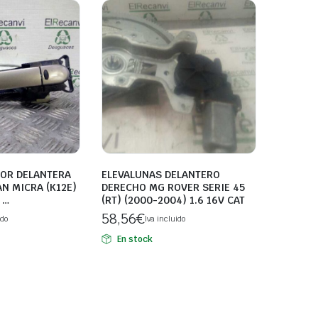
IOR DELANTERA
ELEVALUNAS DELANTERO
N MICRA (K12E)
DERECHO MG ROVER SERIE 45
 …
(RT) (2000-2004) 1.6 16V CAT
58,56
€
ido
Iva incluido
En stock