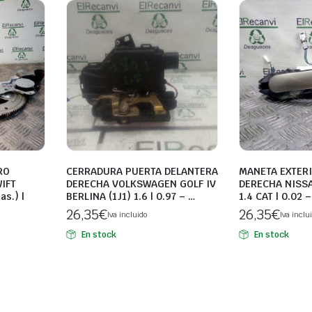
RO
CERRADURA PUERTA DELANTERA
MANETA EXTER
IFT
DERECHA VOLKSWAGEN GOLF IV
DERECHA NISSA
as.) |
BERLINA (1J1) 1.6 | 0.97 – …
1.4 CAT | 0.02 –
26,35
€
26,35
€
Iva incluido
Iva inclu
En stock
En stock