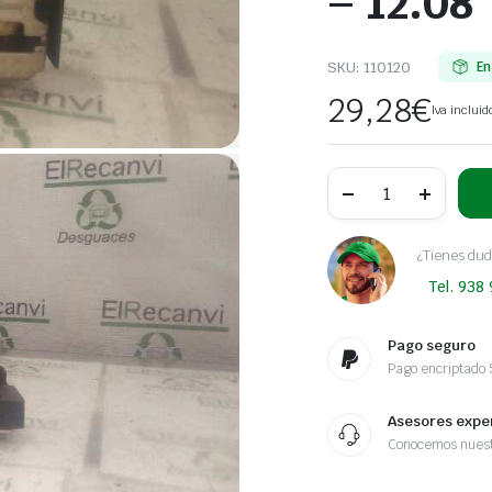
– 12.08
SKU:
110120
En
29,28
€
Iva incluid
CERRADURA
PUERTA
DELANTERA
DERECHA
RENAULT
¿Tienes dud
CLIO
Tel. 938
II
FASE
II
(B/CB0)
Pago seguro
Authentique
Pago encriptado
|
06.01
-
Asesores expe
12.08
Conocemos nuest
cantidad