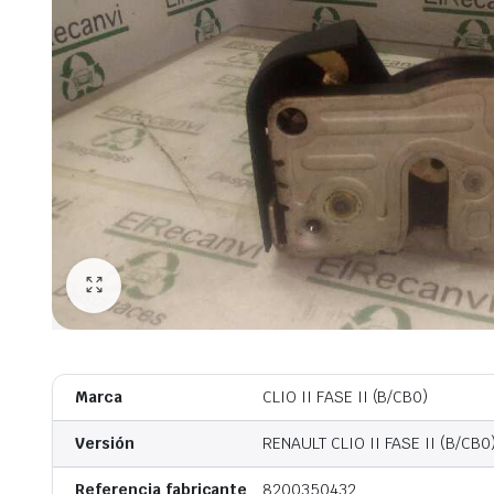
Marca
CLIO II FASE II (B/CB0)
Versión
RENAULT CLIO II FASE II (B/CB0
Referencia fabricante
8200350432