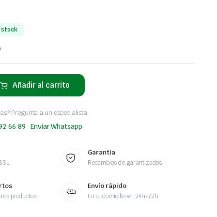
 stock
o
Añadir al carrito
as? Pregunta a un especialista
 92 66 89
Enviar Whatsapp
Garantía
 SSL
Recambios de garantizados
rtos
Envío rápido
ros productos
En tu domicilio en 24h-72h