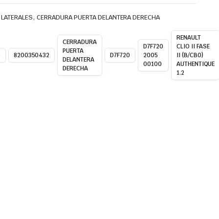
,
 LATERALES
CERRADURA PUERTA DELANTERA DERECHA
RENAULT
CERRADURA
D7F720
CLIO II FASE
PUERTA
0
8200350432
D7F720
2005
II (B/CB0)
DELANTERA
00100
AUTHENTIQUE
DERECHA
1.2