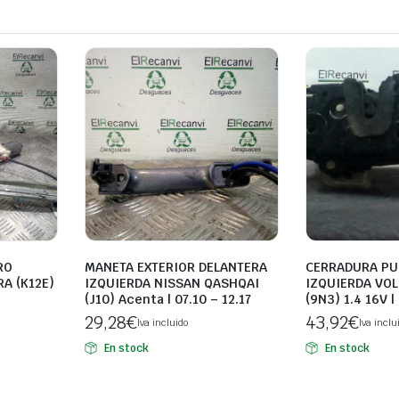
RO
MANETA EXTERIOR DELANTERA
CERRADURA PU
A (K12E)
IZQUIERDA NISSAN QASHQAI
IZQUIERDA VO
(J10) Acenta | 07.10 – 12.17
(9N3) 1.4 16V |
29,28
€
43,92
€
Iva incluido
Iva inclu
En stock
En stock