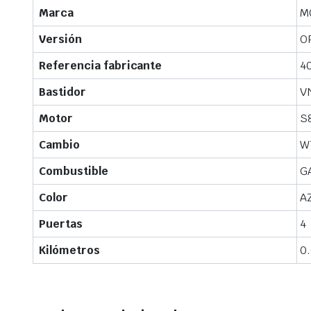
Marca
M
Versión
OP
Referencia fabricante
4
Bastidor
V
Motor
S
Cambio
W
Combustible
G
Color
A
Puertas
4
Kilómetros
0