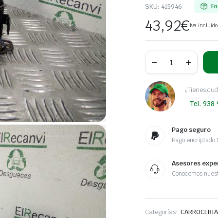
SKU:
415946
En
43,92
€
Iva incluido
CERRADURA
PUERTA
DELANTERA
DERECHA
OPEL
¿Tienes dud
MOVANO
Tel. 938
Chasis
-
volquete,
largo
Pago seguro
3.5t
Pago encriptado
|
01.99
-
Asesores expe
12.01
Conocemos nuest
cantidad
Categorías:
CARROCERIA