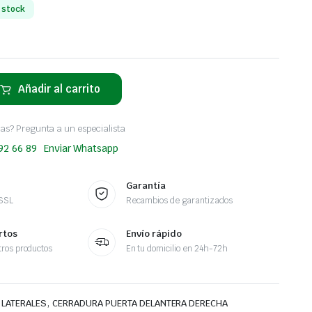
 stock
Añadir al carrito
as? Pregunta a un especialista
 92 66 89
Enviar Whatsapp
Garantía
 SSL
Recambios de garantizados
rtos
Envío rápido
ros productos
En tu domicilio en 24h-72h
,
 LATERALES
CERRADURA PUERTA DELANTERA DERECHA