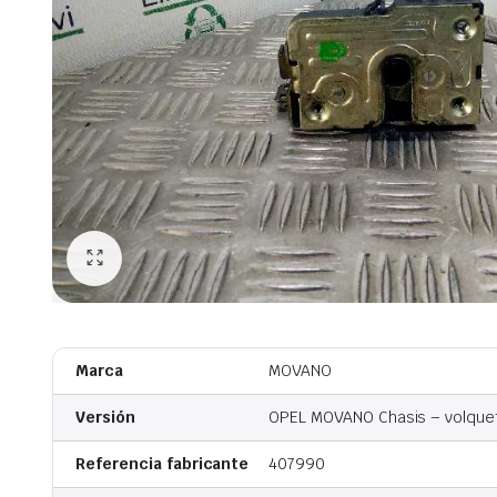
Marca
MOVANO
Versión
OPEL MOVANO Chasis – volquete,
Referencia fabricante
407990