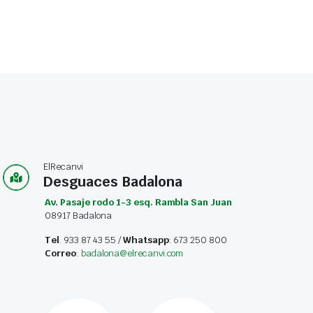
ElRecanvi
Desguaces Badalona
Av. Pasaje rodo 1-3 esq. Rambla San Juan
08917 Badalona
Tel
. 933 87 43 55 /
Whatsapp
: 673 250 800
Correo
:
badalona@elrecanvi.com