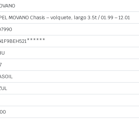
OVANO
EL MOVANO Chasis – volquete, largo 3.5t / 01.99 – 12.01
07990
N1F9BEH521******
8U
7
ASOIL
ZUL
.00