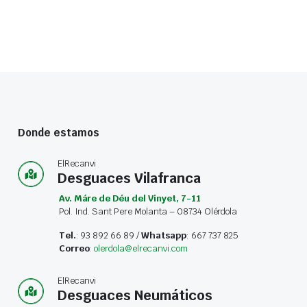
Donde estamos
ElRecanvi
Desguaces Vilafranca
Av. Máre de Déu del Vinyet, 7-11
Pol. Ind. Sant Pere Molanta – 08734 Olérdola
Tel.
: 93 892 66 89 /
Whatsapp
: 667 737 825
Correo
:
olerdola@elrecanvi.com
ElRecanvi
Desguaces Neumáticos