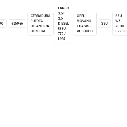
LARGO
3.5T
CERRADURA
OPEL
S8U
2.5
PUERTA
MOVANO
W7
90
415946
DIESEL
S8U
DELANTERA
CHASIS -
2000
(S8U-
DERECHA
VOLQUETE
02958
772 /
L93)