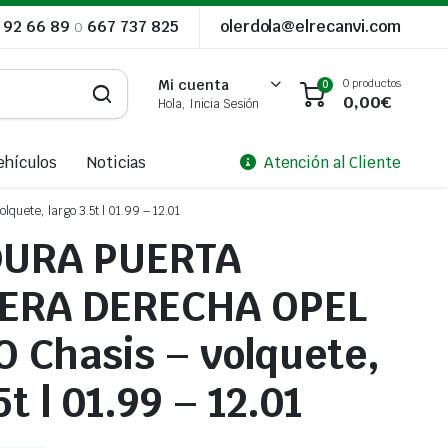
 92 66 89
o
667 737 825
olerdola@elrecanvi.com
0 productos
Mi cuenta
0
0,00
€
Hola, Inicia Sesión
ehículos
Noticias
Atención al Cliente
te, largo 3.5t | 01.99 – 12.01
URA PUERTA
ERA DERECHA OPEL
Chasis – volquete,
5t | 01.99 – 12.01