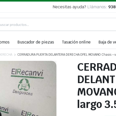
Necesitas ayuda?
Llámanos:
938
somos
Buscador de piezas
Tasación online
Baja de v
DERECHA
CERRADURA PUERTA DELANTERA DERECHA OPEL MOVANO Chasis – volque
CERRAD
DELANT
MOVANO 
largo 3.