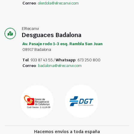
Correo
:
olerdola@elrecanvi.com
ElRecanvi
Desguaces Badalona
Av. Pasaje rodo 1-3 esq. Rambla San Juan
08917 Badalona
Tel
. 933 87 43 55 /
Whatsapp
: 673 250 800
Correo
:
badalona@elrecanvi.com
Hacemos envíos a toda españa