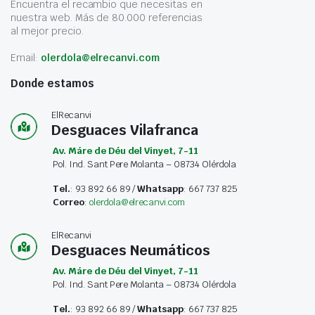
Encuentra el recambio que necesitas en
nuestra web. Más de 80.000 referencias
al mejor precio.
Email:
olerdola@elrecanvi.com
Donde estamos
ElRecanvi
Desguaces Vilafranca
Av. Máre de Déu del Vinyet, 7-11
Pol. Ind. Sant Pere Molanta – 08734 Olérdola
Tel.
: 93 892 66 89 /
Whatsapp
: 667 737 825
Correo
:
olerdola@elrecanvi.com
ElRecanvi
Desguaces Neumáticos
Av. Máre de Déu del Vinyet, 7-11
Pol. Ind. Sant Pere Molanta – 08734 Olérdola
Tel.
: 93 892 66 89 /
Whatsapp
: 667 737 825