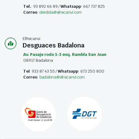
Tel.
: 93 892 66 89 /
Whatsapp
: 667 737 825
Correo
:
olerdola@elrecanvi.com
ElRecanvi
Desguaces Badalona
Av. Pasaje rodo 1-3 esq. Rambla San Juan
08917 Badalona
Tel
. 933 87 43 55 /
Whatsapp
: 673 250 800
Correo
:
badalona@elrecanvi.com