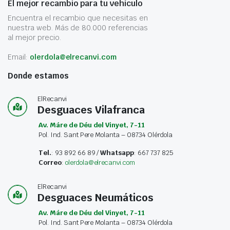
El mejor recambio para tu vehículo
Encuentra el recambio que necesitas en
nuestra web. Más de 80.000 referencias
al mejor precio.
Email:
olerdola@elrecanvi.com
Donde estamos
ElRecanvi
Desguaces Vilafranca
Av. Máre de Déu del Vinyet, 7-11
Pol. Ind. Sant Pere Molanta – 08734 Olérdola
Tel.
: 93 892 66 89 /
Whatsapp
: 667 737 825
Correo
:
olerdola@elrecanvi.com
ElRecanvi
Desguaces Neumáticos
Av. Máre de Déu del Vinyet, 7-11
Pol. Ind. Sant Pere Molanta – 08734 Olérdola