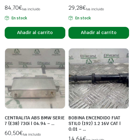
84,70
€
29,28
€
Iva incluido
Iva incluido
En stock
En stock
Añadir al carrito
Añadir al carrito
CENTRALITA ABS BMW SERIE
BOBINA ENCENDIDO FIAT
7 (E38) 730i | 04.94 – …
STILO (192) 1.2 16V CAT |
0.01 – …
60,50
€
Iva incluido
14,64
€
Iva incluido