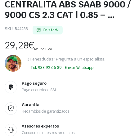
CENTRALITA ABS SAAB 9000 /
9000 CS 2.3 CAT | 0.85 – …
SKU:
544235
En stock
29,28
€
Iva incluido
¿Tienes dudas? Pregunta a un especialista
Tel. 938 92 66 89
Enviar Whatsapp
Pago seguro
Pago encriptado SSL
Garantía
Recambios de garantizados
Asesores expertos
Conocemos nuestros productos