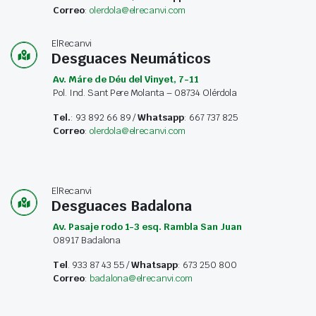
Correo
:
olerdola@elrecanvi.com
ElRecanvi
Desguaces Neumáticos
Av. Máre de Déu del Vinyet, 7-11
Pol. Ind. Sant Pere Molanta – 08734 Olérdola
Tel.
: 93 892 66 89 /
Whatsapp
: 667 737 825
Correo
:
olerdola@elrecanvi.com
ElRecanvi
Desguaces Badalona
Av. Pasaje rodo 1-3 esq. Rambla San Juan
08917 Badalona
Tel
. 933 87 43 55 /
Whatsapp
: 673 250 800
Correo
:
badalona@elrecanvi.com