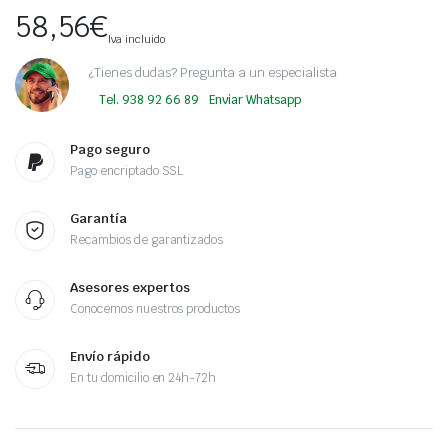
58,56
€
Iva incluido
¿Tienes dudas? Pregunta a un especialista
Tel. 938 92 66 89
Enviar Whatsapp
Pago seguro
Pago encriptado SSL
Garantía
Recambios de garantizados
Asesores expertos
Conocemos nuestros productos
Envío rápido
En tu domicilio en 24h-72h