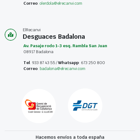
Correo
:
olerdola@elrecanvi.com
ElRecanvi
Desguaces Badalona
Av. Pasaje rodo 1-3 esq. Rambla San Juan
08917 Badalona
Tel
. 933 87 43 55 /
Whatsapp
: 673 250 800
Correo
:
badalona@elrecanvi.com
Hacemos envíos a toda españa