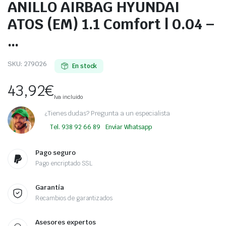
ANILLO AIRBAG HYUNDAI
ATOS (EM) 1.1 Comfort | 0.04 –
…
SKU:
279026
En stock
43,92
€
Iva incluido
¿Tienes dudas? Pregunta a un especialista
Tel. 938 92 66 89
Enviar Whatsapp
Pago seguro
Pago encriptado SSL
Garantía
Recambios de garantizados
Asesores expertos