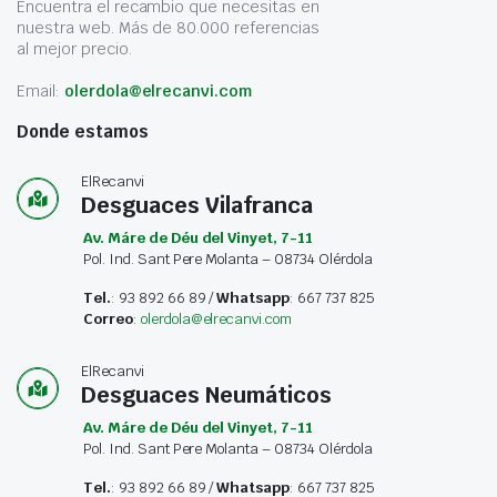
Encuentra el recambio que necesitas en
nuestra web. Más de 80.000 referencias
al mejor precio.
Email:
olerdola@elrecanvi.com
Donde estamos
ElRecanvi
Desguaces Vilafranca
Av. Máre de Déu del Vinyet, 7-11
Pol. Ind. Sant Pere Molanta – 08734 Olérdola
Tel.
: 93 892 66 89 /
Whatsapp
: 667 737 825
Correo
:
olerdola@elrecanvi.com
ElRecanvi
Desguaces Neumáticos
Av. Máre de Déu del Vinyet, 7-11
Pol. Ind. Sant Pere Molanta – 08734 Olérdola
Tel.
: 93 892 66 89 /
Whatsapp
: 667 737 825