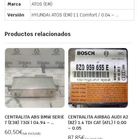
Marca
ATOS (EM)
Versión
HYUNDAI ATOS (EM) 1.1 Comfort / 0.04 – …
Productos relacionados
CENTRALITA ABS BMW SERIE
CENTRALITA AIRBAG AUDI A2
7 (E38) 730i | 04.94 – …
(8Z) 1.4 TDI CAT (ATL) | 0.00
– 0.05
60,50
€
Iva incluido
87,85
€
Iva incluido