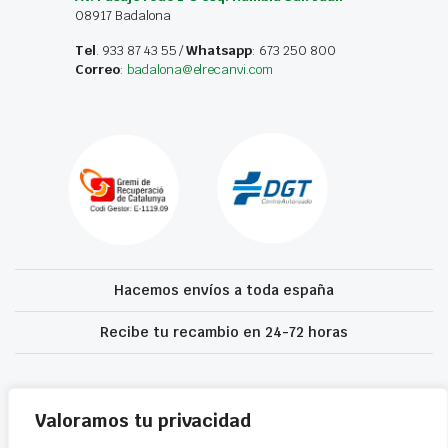
08917 Badalona
Tel
. 933 87 43 55 /
Whatsapp
: 673 250 800
Correo
:
badalona@elrecanvi.com
Hacemos envíos a toda españa
Recibe tu recambio en 24-72 horas
Desguaces El Recanvi 2026 ©
Condiciones generales
·
Declaración de
accesibilidad
Valoramos tu privacidad