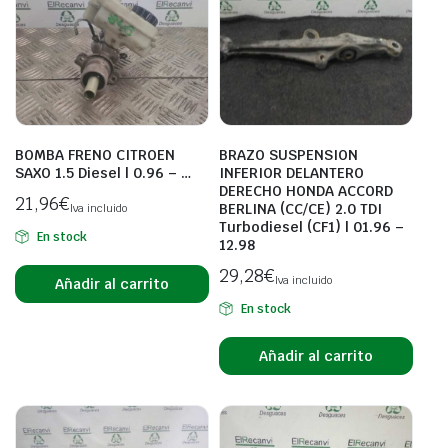
BOMBA FRENO CITROEN
BRAZO SUSPENSION
SAXO 1.5 Diesel | 0.96 – …
INFERIOR DELANTERO
DERECHO HONDA ACCORD
21,96
€
BERLINA (CC/CE) 2.0 TDI
Iva incluido
Turbodiesel (CF1) | 01.96 –
En stock
12.98
29,28
€
Iva incluido
Añadir al carrito
En stock
Añadir al carrito