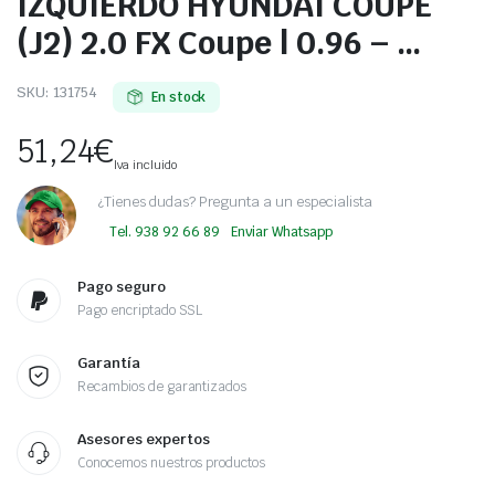
IZQUIERDO HYUNDAI COUPE
(J2) 2.0 FX Coupe | 0.96 – …
SKU:
131754
En stock
51,24
€
Iva incluido
¿Tienes dudas? Pregunta a un especialista
Tel. 938 92 66 89
Enviar Whatsapp
Pago seguro
Pago encriptado SSL
Garantía
Recambios de garantizados
Asesores expertos
Conocemos nuestros productos