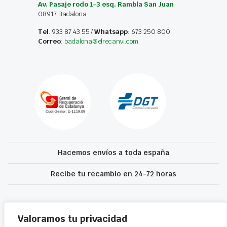
Av. Pasaje rodo 1-3 esq. Rambla San Juan
08917 Badalona
Tel
. 933 87 43 55 /
Whatsapp
: 673 250 800
Correo
:
badalona@elrecanvi.com
Hacemos envíos a toda españa
Recibe tu recambio en 24-72 horas
Desguaces El Recanvi 2026 ©
Condiciones generales
·
Declaración de
accesibilidad
Valoramos tu privacidad