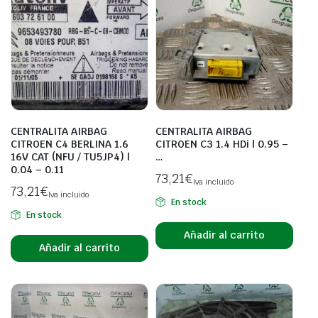
CENTRALITA AIRBAG
CENTRALITA AIRBAG
CITROEN C4 BERLINA 1.6
CITROEN C3 1.4 HDi | 0.95 –
16V CAT (NFU / TU5JP4) |
…
0.04 – 0.11
73,21
€
Iva incluido
73,21
€
Iva incluido
En stock
En stock
Añadir al carrito
Añadir al carrito