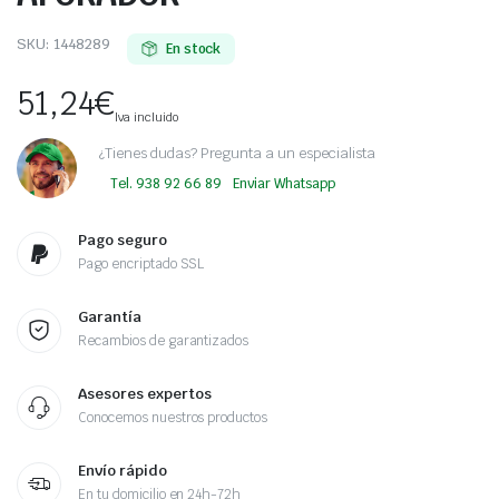
SKU:
1448289
En stock
51,24
€
Iva incluido
¿Tienes dudas? Pregunta a un especialista
Tel. 938 92 66 89
Enviar Whatsapp
Pago seguro
Pago encriptado SSL
Garantía
Recambios de garantizados
Asesores expertos
Conocemos nuestros productos
Envío rápido
En tu domicilio en 24h-72h