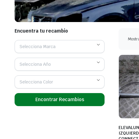
Encuentra tu recambio
Mostra
Selecciona Marca
Selecciona Año
Selecciona Color
Encontrar Recambios
ELEVALU
IZQUIERD
CONNECT 