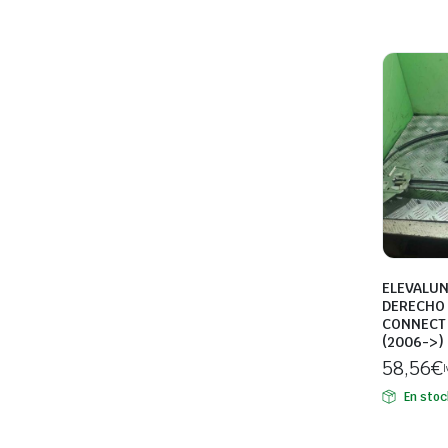
ELEVALU
DERECHO 
CONNECT 
(2006->) 
58,56
€
I
En stoc