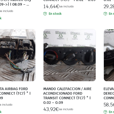
09->) | 08.09 – …
14,64
€
29,2
Iva incluido
va incluido
En stock
En 
k
TA AIRBAG FORD
MANDO CALEFACCION / AIRE
ELEV
CONNECT (TC7) * |
ACONDICIONADO FORD
DEREC
09
TRANSIT CONNECT (TC7) * |
CONNE
0.02 – 0.09
58,5
va incluido
43,92
€
Iva incluido
k
En 