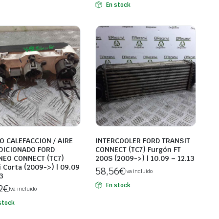
En stock
 CALEFACCION / AIRE
INTERCOOLER FORD TRANSIT
DICIONADO FORD
CONNECT (TC7) Furgón FT
EO CONNECT (TC7)
200S (2009->) | 10.09 – 12.13
 Corta (2009->) | 09.09
58,56
€
Iva incluido
3
En stock
2
€
Iva incluido
stock