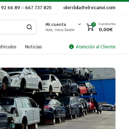
 92 66 89
o
667 737 825
olerdola@elrecanvi.com
0 productos
Mi cuenta
0
0,00
€
Hola, Inicia Sesión
ehículos
Noticias
Atención al Cliente