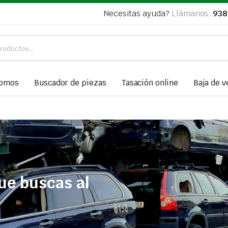
Necesitas ayuda?
Llámanos:
938
somos
Buscador de piezas
Tasación online
Baja de v
ue buscas al