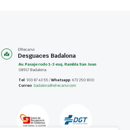
ElRecanvi
Desguaces Badalona
Av. Pasaje rodo 1-3 esq. Rambla San Juan
08917 Badalona
Tel
. 933 87 43 55 /
Whatsapp
: 673 250 800
Correo
:
badalona@elrecanvi.com