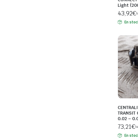
Light (20
43,92
€
I
En stoc
CENTRALI
TRANSIT 
0.02 – 0.
73,21
€
I
En stoc