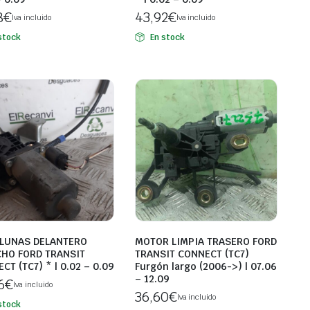
8
€
43,92
€
Iva incluido
Iva incluido
stock
En stock
ALUNAS DELANTERO
MOTOR LIMPIA TRASERO FORD
HO FORD TRANSIT
TRANSIT CONNECT (TC7)
CT (TC7) * | 0.02 – 0.09
Furgón largo (2006->) | 07.06
– 12.09
6
€
Iva incluido
36,60
€
Iva incluido
stock