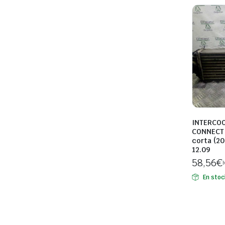
INTERCO
CONNECT 
corta (20
12.09
58,56
€
I
En stoc