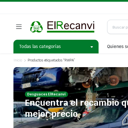
Todas las categorías
Quienes 
Inicio
Productos etiquetados “RWPA”
Desguaces ElRecanvi
Encuentra el recambio q
mejor precio