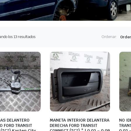
Ordenado
ndo los 13 resultados
Ordenar:
por
los
últimos
NAS DELANTERO
MANETA INTERIOR DELANTERA
NO ID
O FORD TRANSIT
DERECHA FORD TRANSIT
TRANS
(TC7) Kasten City
CONNECT (TC7) * | 0.02 – 0.09
0.02 