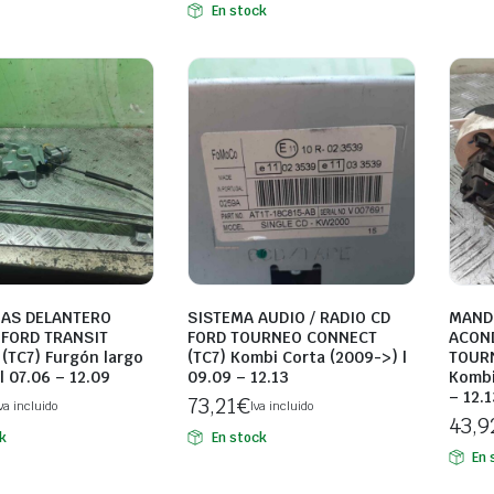
En stock
NAS DELANTERO
SISTEMA AUDIO / RADIO CD
MANDO
FORD TRANSIT
FORD TOURNEO CONNECT
ACON
(TC7) Furgón largo
(TC7) Kombi Corta (2009->) |
TOURN
| 07.06 – 12.09
09.09 – 12.13
Kombi
– 12.1
73,21
€
va incluido
Iva incluido
43,9
k
En stock
En 