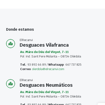
Donde estamos
ElRecanvi
Desguaces Vilafranca
Av. Máre de Déu del Vinyet, 7-11
Pol. Ind. Sant Pere Molanta – 08734 Olérdola
Tel.
: 93 892 66 89 /
Whatsapp
: 667 737 825
Correo
:
olerdola@elrecanvi.com
ElRecanvi
Desguaces Neumáticos
Av. Máre de Déu del Vinyet, 7-11
Pol. Ind. Sant Pere Molanta – 08734 Olérdola
Tel.
: 93 892 66 89 /
Whatsapp
: 667 737 825