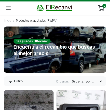
0
Inicio
Productos etiquetados “RWPA”
Desguaces ElRecanvi
Encuentra el recambio que buscas
al mejor precio
Filtro
Ordenar: