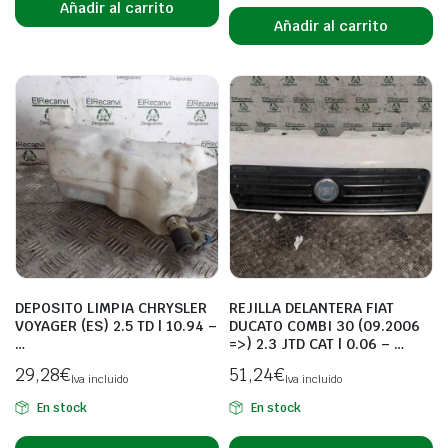
Añadir al carrito
Añadir al carrito
DEPOSITO LIMPIA CHRYSLER
REJILLA DELANTERA FIAT
VOYAGER (ES) 2.5 TD | 10.94 –
DUCATO COMBI 30 (09.2006
…
=>) 2.3 JTD CAT | 0.06 – …
29,28
€
51,24
€
Iva incluido
Iva incluido
En stock
En stock