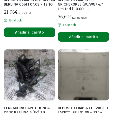
BERLINA Cool | 07.08 – 12.10
GR.CHEROKEE (WJ/WG) 4.7
Limited | 10.00 – …
21,96
€
Iva incluido
36,60
€
Iva incluido
En stock
En stock
Añadir al carrito
Añadir al carrito
CERRADURA CAPOT HONDA
DEPOSITO LIMPIA CHEVROLET
CIVIC BERLINA 5 (FK) 1.8
LACETTI SE | 01.05 – 12.14