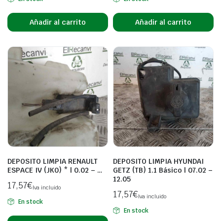
Añadir al carrito
Añadir al carrito
DEPOSITO LIMPIA RENAULT
DEPOSITO LIMPIA HYUNDAI
ESPACE IV (JK0) * | 0.02 – …
GETZ (TB) 1.1 Básico | 07.02 –
12.05
17,57
€
Iva incluido
17,57
€
Iva incluido
En stock
En stock