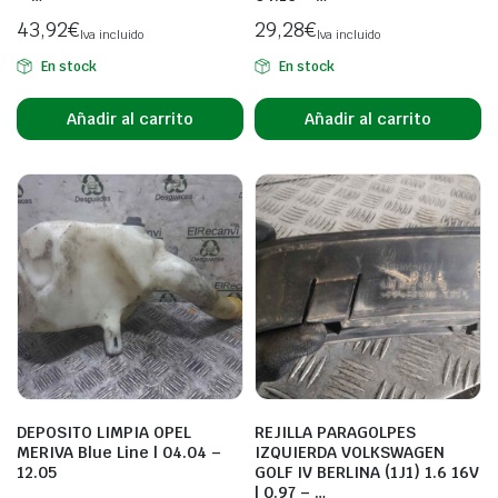
43,92
€
29,28
€
Iva incluido
Iva incluido
En stock
En stock
Añadir al carrito
Añadir al carrito
DEPOSITO LIMPIA OPEL
REJILLA PARAGOLPES
MERIVA Blue Line | 04.04 –
IZQUIERDA VOLKSWAGEN
12.05
GOLF IV BERLINA (1J1) 1.6 16V
| 0.97 – …