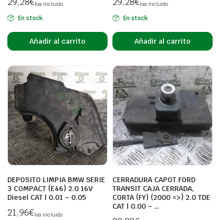
29,28
€
29,28
€
Iva incluido
Iva incluido
En stock
En stock
Añadir al carrito
Añadir al carrito
DEPOSITO LIMPIA BMW SERIE
CERRADURA CAPOT FORD
3 COMPACT (E46) 2.0 16V
TRANSIT CAJA CERRADA,
Diesel CAT | 0.01 – 0.05
CORTA (FY) (2000 =>) 2.0 TDE
CAT | 0.00 – …
21,96
€
Iva incluido