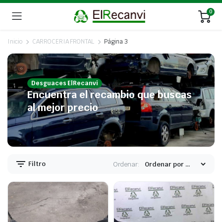
0
Inicio
CARROCERIA FRONTAL
Página 3
Desguaces ElRecanvi
Encuentra el recambio que buscas
al mejor precio
Filtro
Ordenar: