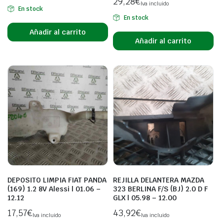
29,28
€
Iva incluido
En stock
En stock
Añadir al carrito
Añadir al carrito
DEPOSITO LIMPIA FIAT PANDA
REJILLA DELANTERA MAZDA
(169) 1.2 8V Alessi | 01.06 –
323 BERLINA F/S (BJ) 2.0 D F
12.12
GLX | 05.98 – 12.00
17,57
€
43,92
€
Iva incluido
Iva incluido