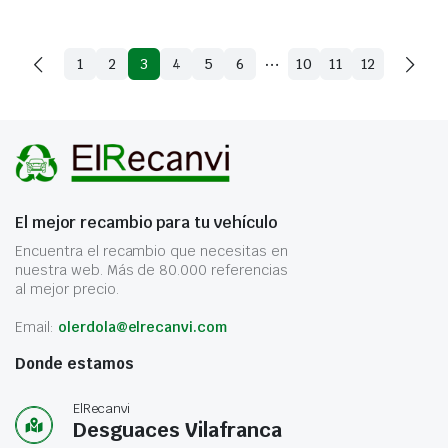
…
1
2
3
4
5
6
10
11
12
El mejor recambio para tu vehículo
Encuentra el recambio que necesitas en
nuestra web. Más de 80.000 referencias
al mejor precio.
Email:
olerdola@elrecanvi.com
Donde estamos
ElRecanvi
Desguaces Vilafranca