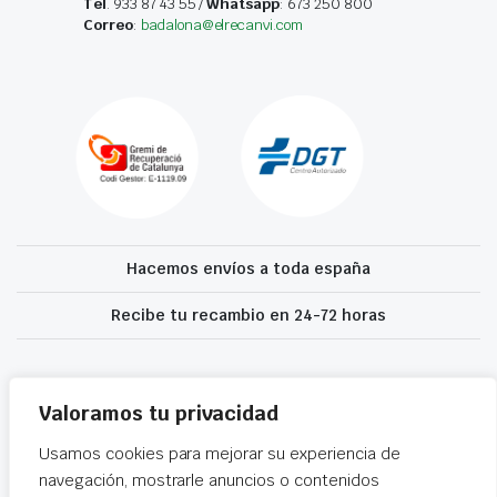
Tel
. 933 87 43 55 /
Whatsapp
: 673 250 800
Correo
:
badalona@elrecanvi.com
Hacemos envíos a toda españa
Recibe tu recambio en 24-72 horas
Desguaces El Recanvi 2026 ©
Condiciones generales
·
Declaración de
accesibilidad
Valoramos tu privacidad
Usamos cookies para mejorar su experiencia de
navegación, mostrarle anuncios o contenidos