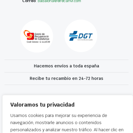
Correo
:
badalona@elrecanvi.com
Hacemos envíos a toda españa
Recibe tu recambio en 24-72 horas
Desguaces El Recanvi 2026 ©
Condiciones generales
·
Declaración de
accesibilidad
Valoramos tu privacidad
Usamos cookies para mejorar su experiencia de
navegación, mostrarle anuncios o contenidos
personalizados y analizar nuestro tráfico. Al hacer clic en