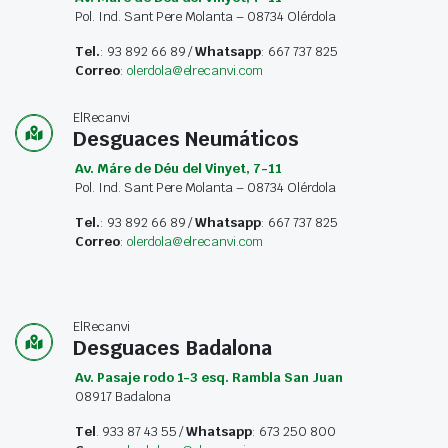
Pol. Ind. Sant Pere Molanta – 08734 Olérdola
Tel.
: 93 892 66 89 /
Whatsapp
: 667 737 825
Correo
:
olerdola@elrecanvi.com
ElRecanvi
Desguaces Neumáticos
Av. Máre de Déu del Vinyet, 7-11
Pol. Ind. Sant Pere Molanta – 08734 Olérdola
Tel.
: 93 892 66 89 /
Whatsapp
: 667 737 825
Correo
:
olerdola@elrecanvi.com
ElRecanvi
Desguaces Badalona
Av. Pasaje rodo 1-3 esq. Rambla San Juan
08917 Badalona
Tel
. 933 87 43 55 /
Whatsapp
: 673 250 800