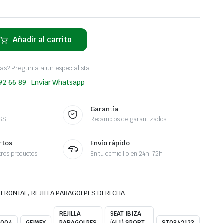
o
Añadir al carrito
as? Pregunta a un especialista
 92 66 89
Enviar Whatsapp
Garantía
 SSL
Recambios de garantizados
rtos
Envío rápido
ros productos
En tu domicilio en 24h-72h
,
 FRONTAL
REJILLA PARAGOLPES DERECHA
REJILLA
SEAT IBIZA
2004
GEIMEX
PARAGOLPES
(6L1) SPORT
ST0342123