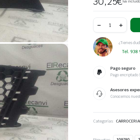
30,25
€
Iva incluid
REJILLA
PARAGOLPES
DERECHA
SEAT
IBIZA
¿Tienes dud
(6L1)
Tel. 938
Sport
Rider
|
04.04
Pago seguro
-
Pago encriptado
12.06
cantidad
Asesores expe
Conocemos nuest
Categorías:
CARROCERIA
Etiquetas:
109790