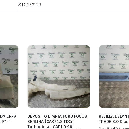
ST0342123
DA CR-V
DEPOSITO LIMPIA FORD FOCUS
REJILLA DELAN
0.97 –
BERLINA (CAK) 1.8 TDCi
TRADE 3.0 Diese
Turbodiesel CAT | 0.98 – …
14,64
€
Iva inclu