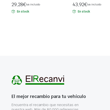
29,28
€
43,92
€
Iva incluido
Iva incluido
En stock
En stock
El mejor recambio para tu vehículo
Encuentra el recambio que necesitas en
nuestra web. Más de 80.000 referencias