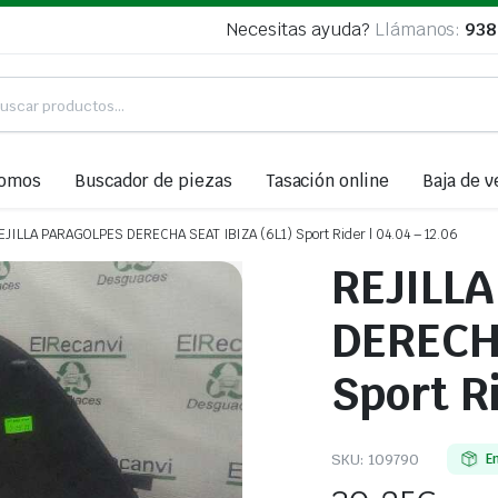
Necesitas ayuda?
Llámanos:
938
somos
Buscador de piezas
Tasación online
Baja de v
EJILLA PARAGOLPES DERECHA SEAT IBIZA (6L1) Sport Rider | 04.04 – 12.06
REJILL
DERECHA
Sport Ri
SKU:
109790
E