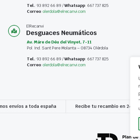
Tel.
: 93 892 66 89 /
Whatsapp
: 667 737 825
Correo
:
olerdola@elrecanvi.com
ElRecanvi
Desguaces Neumáticos
Av. Máre de Déu del Vinyet, 7-11
Pol. Ind. Sant Pere Molanta – 08734 Olérdola
Tel.
: 93 892 66 89 /
Whatsapp
: 667 737 825
Correo
:
olerdola@elrecanvi.com
os envíos a toda españa
Recibe tu recambio en 24-72