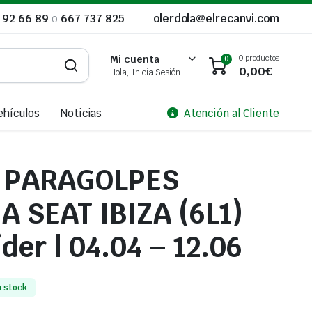
 92 66 89
o
667 737 825
olerdola@elrecanvi.com
0 productos
Mi cuenta
0
0,00
€
Hola, Inicia Sesión
ehículos
Noticias
Atención al Cliente
A PARAGOLPES
 SEAT IBIZA (6L1)
der | 04.04 – 12.06
n stock