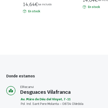
14,64
€
Iva incluido
En stock
En stock
Donde estamos
ElRecanvi
Desguaces Vilafranca
Av. Máre de Déu del Vinyet, 7-11
Pol. Ind. Sant Pere Molanta – 08734 Olérdola