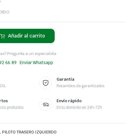
o
IERDO
Añadir al carrito
as? Pregunta a un especialista
 92 66 89
Enviar Whatsapp
Garantía
 SSL
Recambios de garantizados
rtos
Envío rápido
ros productos
En tu domicilio en 24h-72h
,
PILOTO TRASERO IZQUIERDO