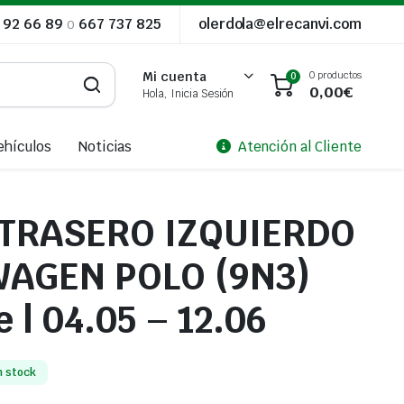
 92 66 89
o
667 737 825
olerdola@elrecanvi.com
0 productos
Mi cuenta
0
0,00
€
Hola, Inicia Sesión
ehículos
Noticias
Atención al Cliente
 TRASERO IZQUIERDO
AGEN POLO (9N3)
 | 04.05 – 12.06
n stock