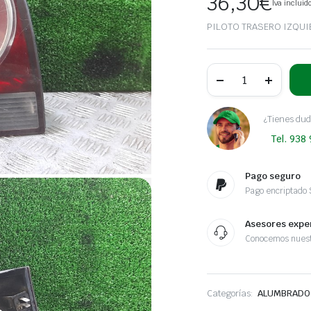
36,30
€
Iva incluid
PILOTO TRASERO IZQU
PILOTO
TRASERO
IZQUIERDO
VOLKSWAGEN
POLO
¿Tienes dud
(9N3)
Tel. 938
Advance
|
04.05
-
Pago seguro
12.06
Pago encriptado
cantidad
Asesores expe
Conocemos nuest
Categorías:
ALUMBRADO