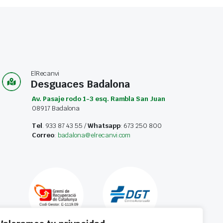
ElRecanvi
Desguaces Badalona
Av. Pasaje rodo 1-3 esq. Rambla San Juan
08917 Badalona
Tel
. 933 87 43 55 /
Whatsapp
: 673 250 800
Correo
:
badalona@elrecanvi.com