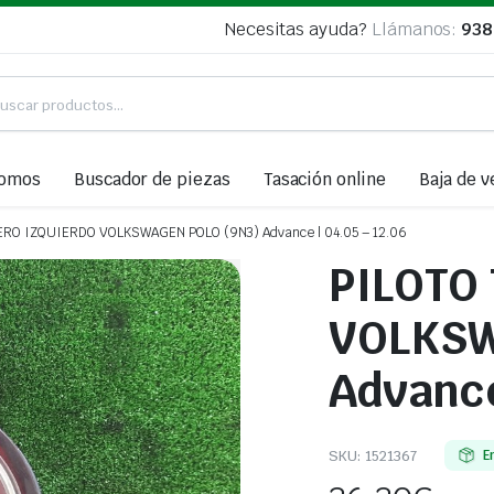
Necesitas ayuda?
Llámanos:
938
somos
Buscador de piezas
Tasación online
Baja de v
RO IZQUIERDO VOLKSWAGEN POLO (9N3) Advance | 04.05 – 12.06
PILOTO
VOLKSW
Advance
SKU:
1521367
E