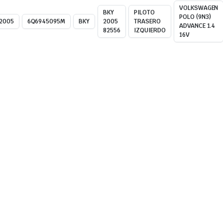
VOLKSWAGEN
BKY
PILOTO
POLO (9N3)
2005
6Q6945095M
BKY
2005
TRASERO
ADVANCE 1.4
82556
IZQUIERDO
16V