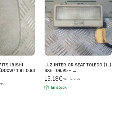
MITSUBISHI
LUZ INTERIOR SEAT TOLEDO (1L)
D00W) 1.8 | 0.83
SXE | 08.95 – …
13,18
€
Iva incluido
ido
En stock