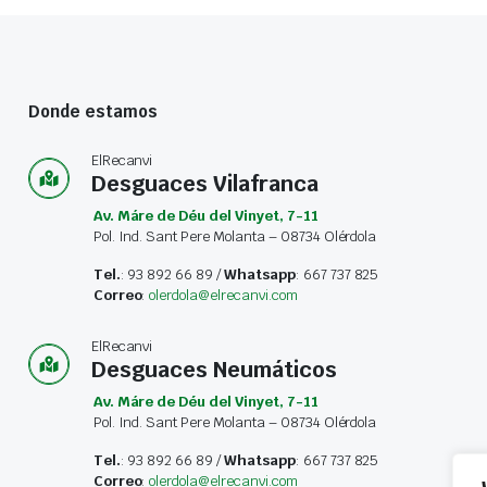
Donde estamos
ElRecanvi
Desguaces Vilafranca
Av. Máre de Déu del Vinyet, 7-11
Pol. Ind. Sant Pere Molanta – 08734 Olérdola
Tel.
: 93 892 66 89 /
Whatsapp
: 667 737 825
Correo
:
olerdola@elrecanvi.com
ElRecanvi
Desguaces Neumáticos
Av. Máre de Déu del Vinyet, 7-11
Pol. Ind. Sant Pere Molanta – 08734 Olérdola
Tel.
: 93 892 66 89 /
Whatsapp
: 667 737 825
Correo
:
olerdola@elrecanvi.com