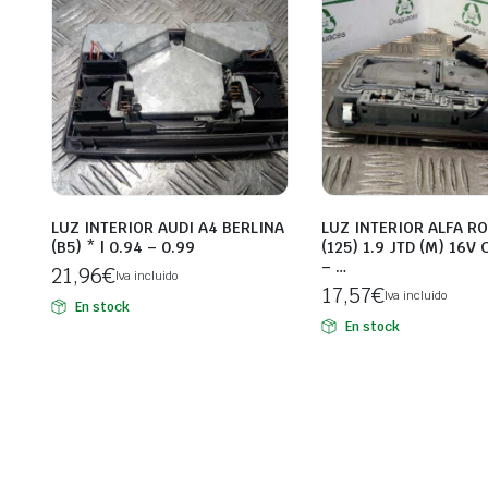
LUZ INTERIOR AUDI A4 BERLINA
LUZ INTERIOR ALFA R
(B5) * | 0.94 – 0.99
(125) 1.9 JTD (M) 16V 
– …
21,96
€
Iva incluido
17,57
€
Iva incluido
En stock
En stock