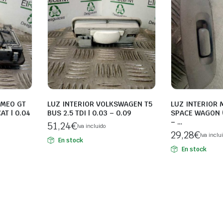
OMEO GT
LUZ INTERIOR VOLKSWAGEN T5
LUZ INTERIOR 
CAT | 0.04
BUS 2.5 TDI | 0.03 – 0.09
SPACE WAGON (
– …
51,24
€
Iva incluido
29,28
€
Iva inclu
En stock
En stock