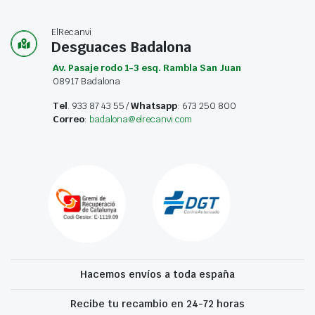
ElRecanvi
Desguaces Badalona
Av. Pasaje rodo 1-3 esq. Rambla San Juan
08917 Badalona
Tel
. 933 87 43 55 /
Whatsapp
: 673 250 800
Correo
:
badalona@elrecanvi.com
Hacemos envíos a toda españa
Recibe tu recambio en 24-72 horas