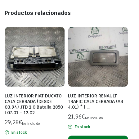
Productos relacionados
LUZ INTERIOR FIAT DUCATO
LUZ INTERIOR RENAULT
CAJA CERRADA (DESDE
TRAFIC CAJA CERRADA (AB
03.94) JTD 2,0 Batalla 2850
4.01) * | …
| 07.01 – 12.02
21,96
€
Iva incluido
29,28
€
Iva incluido
En stock
En stock