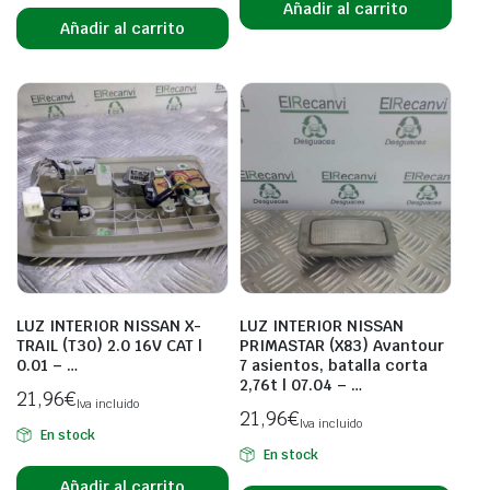
Añadir al carrito
Añadir al carrito
LUZ INTERIOR NISSAN X-
LUZ INTERIOR NISSAN
TRAIL (T30) 2.0 16V CAT |
PRIMASTAR (X83) Avantour
0.01 – …
7 asientos, batalla corta
2,76t | 07.04 – …
21,96
€
Iva incluido
21,96
€
Iva incluido
En stock
En stock
Añadir al carrito