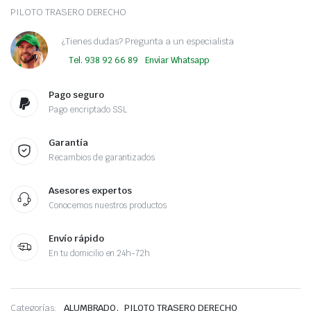
PILOTO TRASERO DERECHO
¿Tienes dudas? Pregunta a un especialista
Tel. 938 92 66 89
Enviar Whatsapp
Pago seguro
Pago encriptado SSL
Garantía
Recambios de garantizados
Asesores expertos
Conocemos nuestros productos
Envío rápido
En tu domicilio en 24h-72h
,
Categorías:
ALUMBRADO
PILOTO TRASERO DERECHO